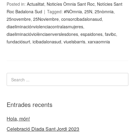
Posted in:
Actualitat
,
Noticíes Òmnia Sant Roc
,
Notícies Sant
Roc Badalona Sud
Tagged:
#NÒmnia
,
25N
,
25nòmnia
,
25novembre
,
25Noviembre
,
consorcibadalonasud
,
diaeliminaciónviolenciacontralasmujeres
,
diaeliminacióviolènciaenverslesdones
,
espaidones
,
favibc
,
fundaciósurt
,
icibadalonasud
,
viuelsbarris
,
xarxaomnia
Entrades recents
Hola, món!
Celebració Diada Sant Jordi 2023