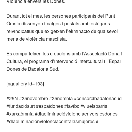
Violència envers les Dones.
Durant tot el mes, les persones participants del Punt
Òmnia dissenyen imatges i postals amb eslògans
reivindicatius que exigeixen l’eliminació de qualsevol
mena de violència masclista.
Es comparteixen les creacions amb l’Associació Dona i
Cultura, el programa d’intervenció intercultural i l’Espai
Dones de Badalona Sud.
[nggallery id=103]
#25N #25novembre #25nòmnia #consorcibadalonasud
#fundaciósurt #espaidones #favibc #viuelsbarris
#xarxaòmnia #diaeliminacióviolènciaenverslesdones
#diaeliminaciónviolenciacontralasmujeres #