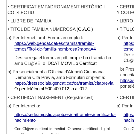
•
•
CERTIFICAT EMPADRONAMENT HISTÒRIC I
CERTI
COL·LECTIU
Y COLE
•
•
LLIBRE DE FAMILIA
LIBRO
•
•
TÍTOL DE FAMILIA NUMEROSA (
O.A.C.
)
TÍTUL
a) Per Internet,
a
mb
F
ormulari omplert:
a) Per In
https://web.gencat.cat/es/tramits/tramits-
https
temes/Titol-de-familia-nombrosa?moda=4
teme
Desca
Descarrega el formulari pdf,
omple-ho
i tramita-ho
CL@
amb CL@VE, o
IDCAT MÒVIL o Certificat
b) Pres
b) Presencialment a l’Oficina d’Atenció Ciutadana.
con c
i
Demana Cita Prèvia,
a
mb Formulari omplert
a
:
https:/
https://dretssocials.gencat.cat/ca/tramits/citaprevia
por tel
O per telèfon al 900 400 012, o al 012
•
•
CERTIFICAT NAIXEMENT (Registre cívil)
CERTIF
a) Per Internet a:
a) Por In
https://sede.mjusticia.gob.es/ca/tramites/certificado-
https
nacimiento
naci
Con Cl@ve certicat immediat. O sense certificat digital
Con
C