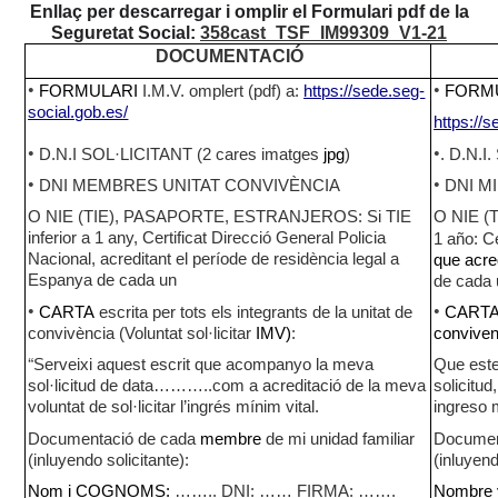
Enllaç per descarregar i omplir el Formulari pdf de la
Seguretat Social:
358cast_TSF_IM99309_V1-21
DOCUMENTACIÓ
•
•
FORMULARI
I.M.V. omplert (pdf) a:
https://sede.seg-
FORM
social.gob.es/
https://
•
•
D.N.I SOL·LICITANT (2
cares
imatges
jpg
)
. D.N.I
•
•
DNI MEMBRES UNITAT CONVIVÈNCIA
DNI M
O NIE (TIE), PASAPORTE, ESTRANJEROS: Si TIE
O NIE 
inferior a 1 any, Certificat Direcció General Policia
1 año: C
Nacional, acreditant el període de residència legal a
que acre
Espanya de cada un
de cada
•
•
CARTA
escrita per tots els integrants de la unitat de
CART
convivència
(Voluntat sol·licitar
IMV)
:
conviven
“
Serveixi aquest escrit que acompanyo la meva
Que est
sol·licitud de data………..com a acreditació de la meva
solicitud
voluntat de sol·licitar l’ingrés mínim vital.
ingreso 
Documentació de cada
membre
de mi unidad familiar
Document
(inluyendo solicitante):
(inluyend
Nom i COGNOMS:
…….. DNI: …… FIRMA: …….
Nombre