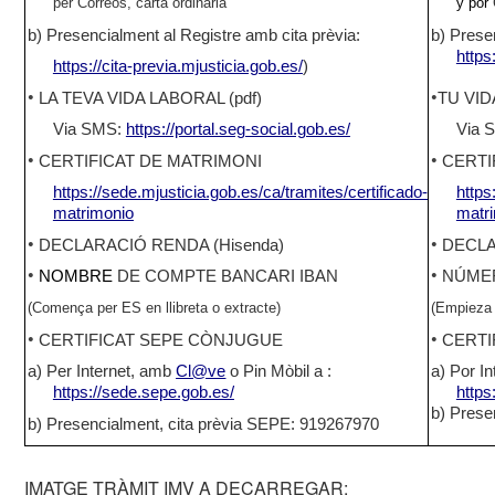
per Correos, carta ordinària
y por
b) Presencialment al Registre amb cita prèvia:
b) Prese
https
https://cita-previa.mjusticia.gob.es/
)
•
•
LA TEVA VIDA LABORAL (pdf)
TU VID
Via SMS:
https://portal.seg-social.gob.es/
Via 
•
•
CERTIFICAT DE MATRIMONI
CERTI
https://sede.mjusticia.gob.es/ca/tramites/certificado-
https
matrimonio
matr
•
•
DECLARACIÓ RENDA (Hisenda)
DECLA
•
•
NOMBRE
DE COMPTE BANCARI IBAN
NÚMER
(Comença per ES en llibreta o extracte)
(Empieza p
•
•
CERTIFICAT SEPE CÒNJUGUE
CERTI
a) Per Internet, amb
Cl@ve
o Pin Mòbil a :
a) Por In
https://sede.sepe.gob.es/
https
b) Prese
b) Presencialment, cita prèvia SEPE: 919267970
IMATGE TRÀMIT IMV A DECARREGAR: