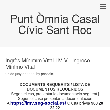
Punt Òmnia Casal
Cívic Sant Roc
Ingrès Mínimim Vital I.M.V | Ingreso
Mínimo Vital
27 de juny de 2022
by
pascalcj
DOCUMENTS REQUERITS / LISTA DE
DOCUMENTOS REQUERIDOS
Segon el cas, presentar la documentació següent |
Según el caso presentar la documentación
https://imv.seg-social.es/
A
O Cita prèvia
900 20
22 22