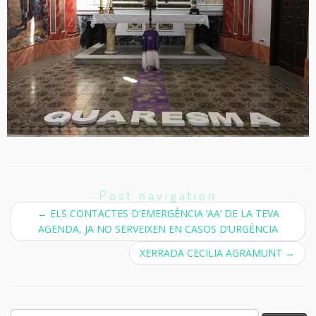
Post navigation
←
ELS CONTACTES D’EMERGÈNCIA ‘AA’ DE LA TEVA
AGENDA, JA NO SERVEIXEN EN CASOS D’URGÈNCIA
XERRADA CECILIA AGRAMUNT
→
Cerca: