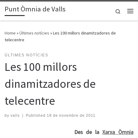
Punt Òmnia de Valls
Skip to content
Search
Me
Home
»
Últimes notícies
»
Les 100 millors dinamitzadores de
telecentre
ÚLTIMES NOTÍCIES
Les 100 millors
dinamitzadores de
telecentre
by
valls
|
Published
18 de novembre de 2011
Des de la
Xarxa Òmnia