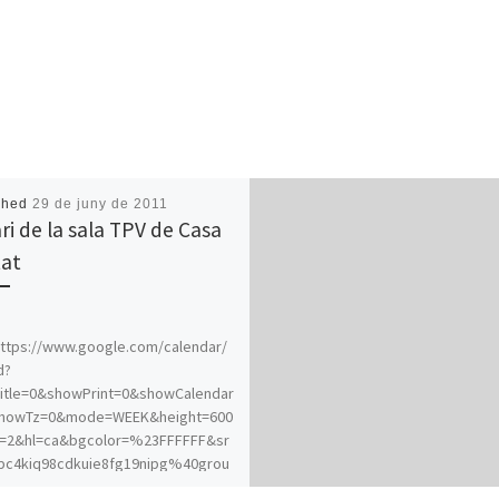
shed
29 de juny de 2011
ri de la sala TPV de Casa
tat
ttps://www.google.com/calendar/
d?
itle=0&showPrint=0&showCalendar
howTz=0&mode=WEEK&height=600
=2&hl=ca&bgcolor=%23FFFFFF&sr
bc4kiq98cdkuie8fg19nipg%40grou
endar.google.com&color=%23dfefff