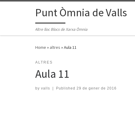
Skip to content
Punt Òmnia de Valls
Altre lloc Blocs de Xarxa Òmnia
Home
»
altres
»
Aula 11
ALTRES
Aula 11
by
valls
|
Published
29 de gener de 2016