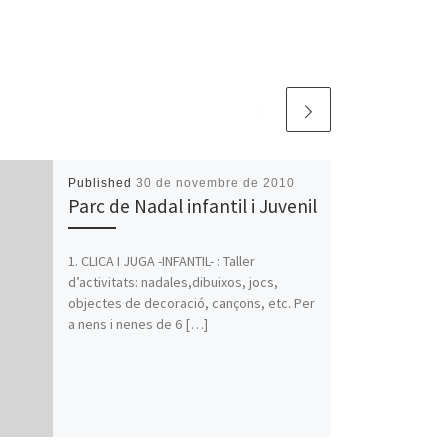
Published
30 de novembre de 2010
Parc de Nadal infantil i Juvenil
1. CLICA I JUGA -INFANTIL- : Taller
d’activitats: nadales,dibuixos, jocs,
objectes de decoració, cançons, etc. Per
a nens i nenes de 6 […]