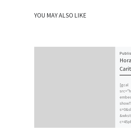
YOU MAY ALSO LIKE
Publi
Hora
Cari
[gcal
src=”h
embe
showT
s=0&s
&wkst
c=45p
p.cal