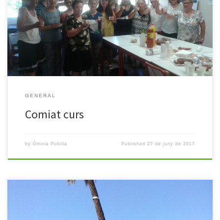
2016-2017. Ha estat un curs de projectes, reptes, coneixences,
esforços que han valgut la pena i ens han fet créixer com a
persones, així de contents ens acomiadem. Moltes gràcies a totes
les persones que ompliu cada dia el […]
GENERAL
Comiat curs
by
Òmnia Pubilla
Published
27 de juny de 2017