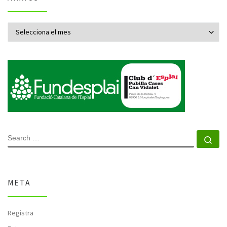
Arxius
SEARCH
Se
META
Registra