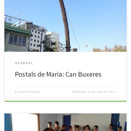
Hola, soy Maria y aquí os dejo mis postales del barrio de
Hospitalet, concretamente del parque de Can Buxeres. Como no
me decidía a cual me gustabaa más, dejo que cada uno escoja.
Espero os gusten tanto como a mi.
GENERAL
Postals de Maria: Can Buxeres
by
Òmnia Pubilla
Published
12 de juny de 2017