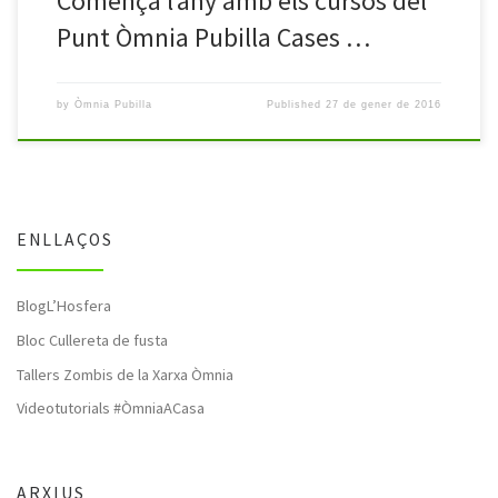
Comença l’any amb els cursos del
Punt Òmnia Pubilla Cases …
by
Òmnia Pubilla
Published
27 de gener de 2016
ENLLAÇOS
BlogL’Hosfera
Bloc Cullereta de fusta
Tallers Zombis de la Xarxa Òmnia
Videotutorials #ÒmniaACasa
ARXIUS