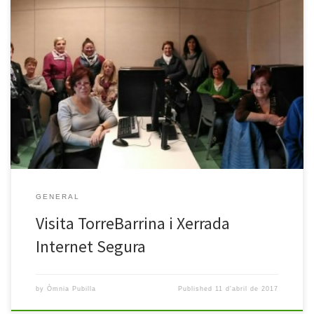
Com cada trimestre vam voler acomiadar-nos amb una sortida.
Aquesta vegada va guanyar TorreBarrina, un espai multimèdia
molt aprop de casa i amb gran varietat de cursos i espais a l’abast
de tothom. Primer vam assistir a una xerrada sobre Internet
Segura, donada per un professional de l’àmbit ciberseguretat, i
[…]
GENERAL
Visita TorreBarrina i Xerrada
Internet Segura
by
Òmnia Pubilla
Published
11 d'abril de 2017