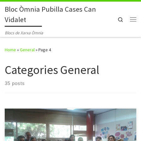
Bloc Òmnia Pubilla Cases Can
Skip to content
Vidalet
Search
Me
Blocs de Xarxa Òmnia
Home
»
General
»
Page 4
Categories General
35 posts
En el Punt Òmnia Pubilla Cases Can Vidalet acomiadem el curs