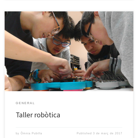
Els joves ens hem iniciat en el món de la robòtica, tot començant
per conèixer com funcionen els circuits elèctrics. Gràcies al
material cedit pel TEB, els joves hem pogut experimentar,
descobrir i aprendre amb els Little Bits; hem creat circuits i hem
pogut fabricar la nostra pròpia llanterna, una […]
GENERAL
Taller robòtica
by
Òmnia Pubilla
Published
3 de març de 2017