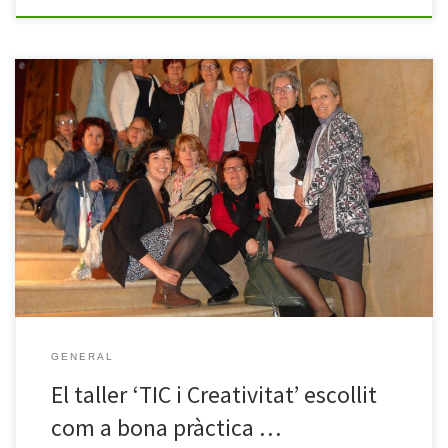
Des de la Generalitat de Catalunya i el Departament de Benestar
Social -dintre de la col·lecció de llibres ‘Eines 24’- s’ha editat una
obra dedicada a les experiències que portem a terme des dels
projectes del Punt Òmnia. Aquest llibre titulat ‘Experiències del
Programa Òmnia (2011-2014) ha estat publicat en […]
GENERAL
El taller ‘TIC i Creativitat’ escollit
com a bona pràctica …