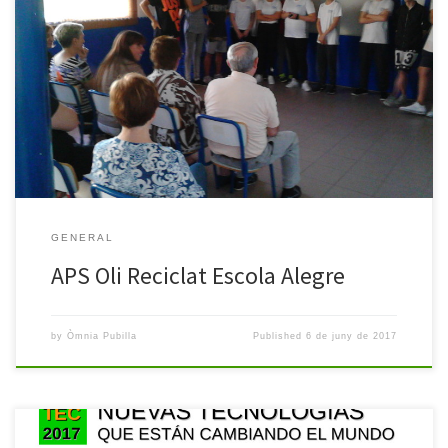
Des de l’Escola Alegre de L’Hospitalet, és una tradició treballar
cada any amb els alumnes de l’ESO els efectes i conseqüències
del reciclatge de l’oli. Des de l’Escola fan tot un procés
d’aprenentatge de quines són les opcions que hi ha per a
reutilitzar l’oli usat o on dipositar-ho si […]
GENERAL
APS Oli Reciclat Escola Alegre
by
Òmnia Pubilla
Published
6 de juny de 2017