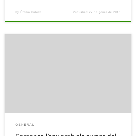
by
Òmnia Pubilla
Published
27 de gener de 2016
Un any s’acomiada, però a les portes en tenim tot un altre per
descobrir i per començar. I en aquest també descobrirem nous
projectes, noves apostes i, sobretot, aquell curs sobre eines
digitals que no acabem de fer mai i que per fi ja ens hi podem
apuntar. Si aquest […]
GENERAL