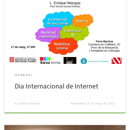
El proper dimecres 17 de Maig, en motiu del Dia Internacional de
Internet, els Punts Òmnia de L’Hospitalet hem organitzat una
Xerrada sobre les “Noves tecnologies que estan canviant el món”,
a càrrec d’en L.Enrique Mangas, dinamitzador del Punt Òmnia del
Gornal. La trobada tindrà lloc a les 17:30h al Centre […]
GENERAL
Dia Internacional de Internet
by
Òmnia Pubilla
Published
15 de maig de 2017