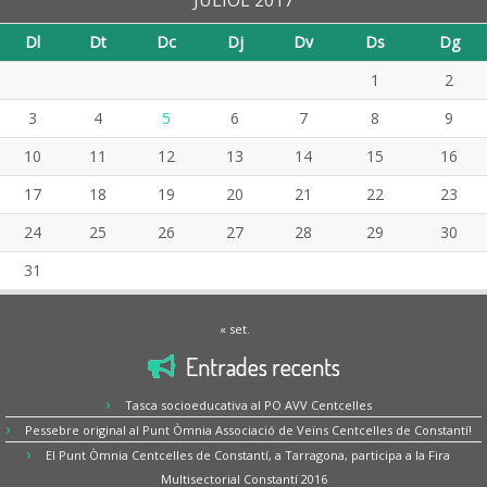
JULIOL 2017
Dl
Dt
Dc
Dj
Dv
Ds
Dg
1
2
3
4
5
6
7
8
9
10
11
12
13
14
15
16
17
18
19
20
21
22
23
24
25
26
27
28
29
30
31
« set.
Entrades recents
Tasca socioeducativa al PO AVV Centcelles
Pessebre original al Punt Òmnia Associació de Veïns Centcelles de Constantí!
El Punt Òmnia Centcelles de Constantí, a Tarragona, participa a la Fira
Multisectorial Constantí 2016