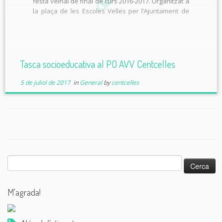
festa veïnal de final de curs 2016-2017. Organitzat a
la plaça de les Escoles Velles per l’Ajuntament de
Constantí, l’acte de cloenda del curs ha comptat
amb la presència de tots […]
Tasca socioeducativa al PO AVV Centcelles
5 de juliol de 2017
in
General
by
centcelles
Cerca:
M'agrada!