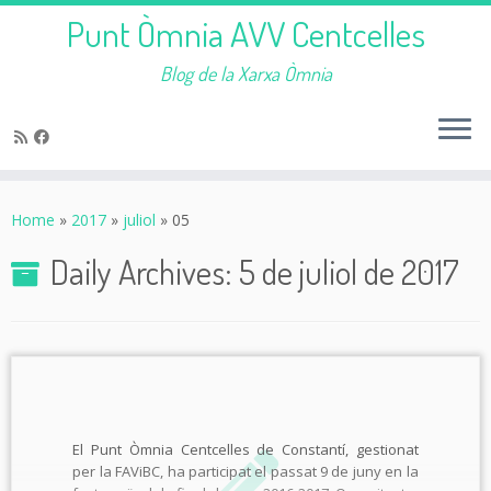
Punt Òmnia AVV Centcelles
Blog de la Xarxa Òmnia
Skip
to
Home
»
2017
»
juliol
»
05
content
Daily Archives:
5 de juliol de 2017
El Punt Òmnia Centcelles de Constantí, gestionat
per la FAViBC, ha participat el passat 9 de juny en la