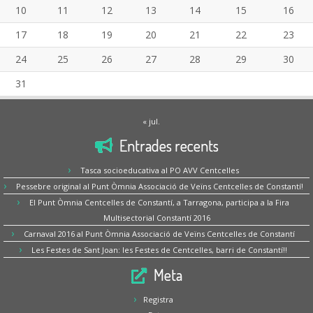
10
11
12
13
14
15
16
17
18
19
20
21
22
23
24
25
26
27
28
29
30
31
« jul.
Entrades recents
Tasca socioeducativa al PO AVV Centcelles
Pessebre original al Punt Òmnia Associació de Veïns Centcelles de Constantí!
El Punt Òmnia Centcelles de Constantí, a Tarragona, participa a la Fira
Multisectorial Constantí 2016
Carnaval 2016 al Punt Òmnia Associació de Veïns Centcelles de Constantí
Les Festes de Sant Joan: les Festes de Centcelles, barri de Constantí!!
Meta
Registra