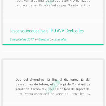
festa veïnal de final de curs 2016-2017. Organitzat a
la plaça de les Escoles Velles per l’Ajuntament de
Constantí, l’acte de cloenda del curs ha comptat
amb la presència de tots […]
Tasca socioeducativa al PO AVV Centcelles
5 de juliol de 2017
in
General
by
centcelles
Des del divendres 12 fins al diumenge 13 del
passat mes de febrer, el municipi de Constantí va
gaudir del Carnaval 2016. La monitora de suport del
Punt Òmnia Associació de Veïns de Centcelles (AV
Centcelles), des de l’inici de gener, va programar
una sèrie d’activitats al voltant de les […]