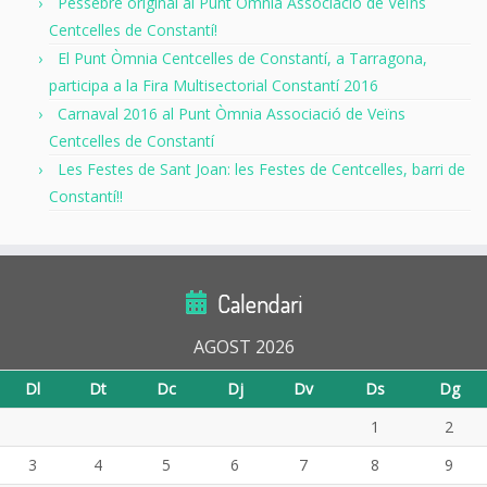
Pessebre original al Punt Òmnia Associació de Veïns
Centcelles de Constantí!
El Punt Òmnia Centcelles de Constantí, a Tarragona,
participa a la Fira Multisectorial Constantí 2016
Carnaval 2016 al Punt Òmnia Associació de Veïns
Centcelles de Constantí
Les Festes de Sant Joan: les Festes de Centcelles, barri de
Constantí!!
Calendari
AGOST 2026
Dl
Dt
Dc
Dj
Dv
Ds
Dg
1
2
3
4
5
6
7
8
9