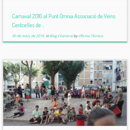
Carnaval 2016 al Punt Òmnia Associació de Veïns
Centcelles de ...
30 de març de 2016
in
Blog
/
General
by
Oficina Tècnica