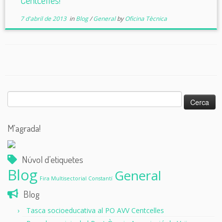
Centcelles!
7 d'abril de 2013
in
Blog
/
General
by
Oficina Tècnica
Cerca:
M'agrada!
Núvol d’etiquetes
Blog
General
Fira Multisectorial Constantí
Blog
Tasca socioeducativa al PO AVV Centcelles