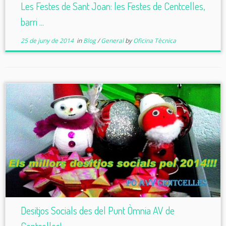
Les Festes de Sant Joan: les Festes de Centcelles,
barri ...
25 de juny de 2014
in
Blog
/
General
by
Oficina Tècnica
Desitjos Socials des del Punt Òmnia AV de