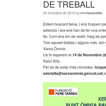
DE TREBALL
24 d'octubre de 2016
by
omniasalutalta
Estem buscant feina, i ens truquen pe
selecció i ara ens han de fer una ent
fer, Com ens em de vestir, haig de par
Tots aquest dubtes i alguns més, els 
Xarxa Òmnia.
Us hi esperem el
14 de Novembre (di
Salut Alta.
Per tal de estar més còmodes,
truque
salutalta@xarxaomnia.gencat.cat
p