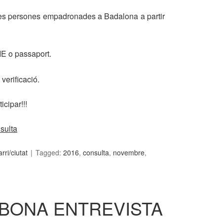
les persones empadronades a Badalona a partir
IE o passaport.
verificació.
icipar!!!
ri/ciutat
Tagged:
2016
,
consulta
,
novembre
,
BONA ENTREVISTA