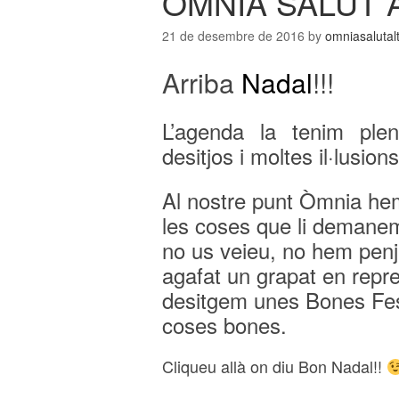
ÒMNIA SALUT 
21 de desembre de 2016
by
omniasalutal
Arriba
Nadal
!!!
L’agenda la tenim plena
desitjos i moltes il·lusions
Al nostre punt Òmnia hem
les coses que li demanem
no us veieu, no hem penj
agafat un grapat en repr
desitgem unes Bones Fes
coses bones.
Cliqueu allà on diu Bon Nadal!!