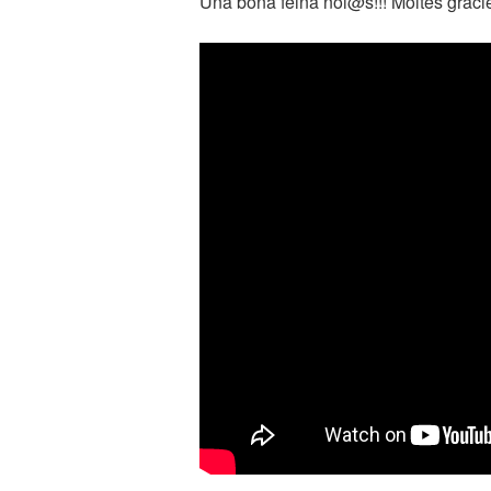
Una bona feina noi@s!!! Moltes gràcies 