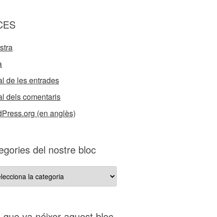
CES
stra
a
l de les entrades
l dels comentaris
Press.org (en anglès)
egories del nostre bloc
gories
re
s que va néixer aquest bloc…