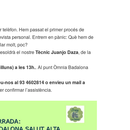
r telèfon. Hem passat el primer procés de
revista personal. Entrem en pànic: Què hem de
lar molt, poc?
resoldrà el nostre
Tècnic Juanjo Daza
, de la
lluns) a les 13h.
. Al punt Òmnia Badalona
u-nos al 93 4602814 o envieu un mail a
er confirmar l’assistència.