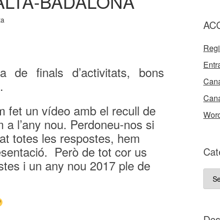
ALTA-BADALONA
ta
AC
Regi
Entr
 de finals d’activitats, bons
Cana
.
Cana
 fet un vídeo amb el recull de
Word
 a l’any nou. Perdoneu-nos si
at totes les respostes, hem
esentació. Però de tot cor us
Cat
tes i un any nou 2017 ple de
Cate
del
nost
bloc
D e