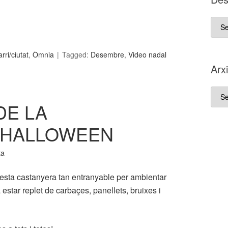
D es
que
va
ri/ciutat
,
Òmnia
Tagged:
Desembre
,
Video nadal
néix
Arx
aque
blo
Arxi
DE LA
I HALLOWEEN
ta
esta castanyera tan entranyable per ambientar
 estar replet de carbaçes, panellets, bruixes i