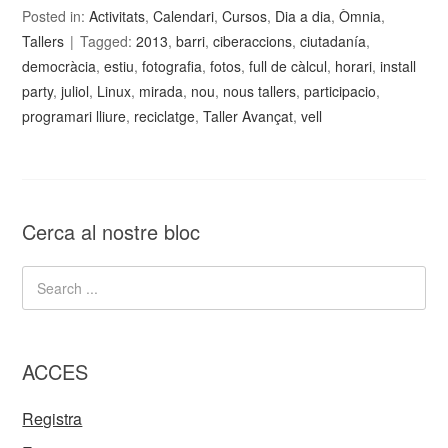
Posted in:
Activitats
,
Calendari
,
Cursos
,
Dia a dia
,
Òmnia
,
Tallers
Tagged:
2013
,
barri
,
ciberaccions
,
ciutadanía
,
democràcia
,
estiu
,
fotografia
,
fotos
,
full de càlcul
,
horari
,
install
party
,
juliol
,
Linux
,
mirada
,
nou
,
nous tallers
,
participacio
,
programari lliure
,
reciclatge
,
Taller Avançat
,
vell
Cerca al nostre bloc
ACCES
Registra