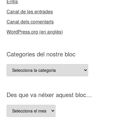
Entra
Canal de les entrades
Canal dels comentaris
WordPress.org (en anglès)
Categories del nostre bloc
Categories
del
nostre
bloc
D es que va néixer aquest bloc…
D es
que
va
néixer