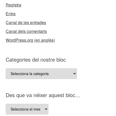
Registra
Entra
Canal de les entrades
Canal dels comentaris
WordPress.org (en anglès)
Categories del nostre bloc
Categories
del
nostre
bloc
D es que va néixer aquest bloc…
D es
que