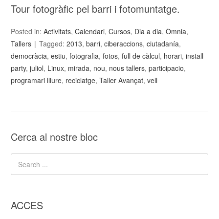
Tour fotogràfic pel barri i fotomuntatge.
Posted in:
Activitats
,
Calendari
,
Cursos
,
Dia a dia
,
Òmnia
,
Tallers
Tagged:
2013
,
barri
,
ciberaccions
,
ciutadanía
,
democràcia
,
estiu
,
fotografia
,
fotos
,
full de càlcul
,
horari
,
install
party
,
juliol
,
Linux
,
mirada
,
nou
,
nous tallers
,
participacio
,
programari lliure
,
reciclatge
,
Taller Avançat
,
vell
Cerca al nostre bloc
ACCES