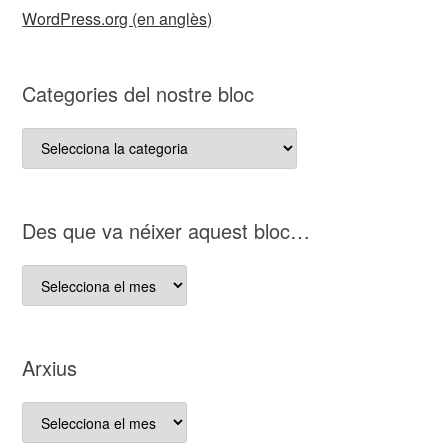
WordPress.org (en anglès)
Categories del nostre bloc
Categories
del
nostre
bloc
D es que va néixer aquest bloc…
D es
que
va
néixer
Arxius
aquest
bloc…
Arxius