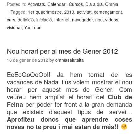
Posted in:
Activitats
,
Calendari
,
Cursos
,
Dia a dia
,
Òmnia
Tagged:
1er quadrimestre
,
2013
,
activitat
,
començament
,
curs
,
definició
,
iniciació
,
Internet
,
navegador
,
nou
,
vídeos
,
visionat
,
YouTube
Nou horari per al mes de Gener 2012
16 de gener de 2012
by
omniasalutalta
EeEoOoOoOo!! Ja hem tornat de les
vacances de Nadal i us volem mostrar el nou
horari per aquest mes de Gener. Com
veureu hem ampliat el horari del
Club de
Feina
per poder fer front a la gran demanda
que existeix d’aquest tipus de servei…
Aprofiteu doncs que aprendre coses
noves no te preu i mai estan de més!!