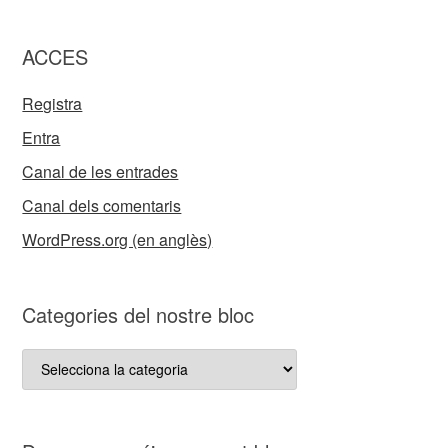
ACCES
Registra
Entra
Canal de les entrades
Canal dels comentaris
WordPress.org (en anglès)
Categories del nostre bloc
Categories
del
nostre
bloc