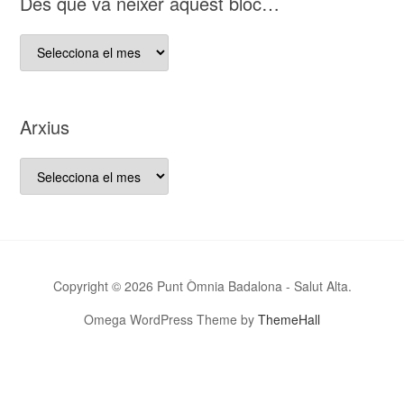
D es que va néixer aquest bloc…
D es
que
va
néixer
Arxius
aquest
bloc…
Arxius
Copyright © 2026 Punt Òmnia Badalona - Salut Alta.
Omega WordPress Theme by
ThemeHall