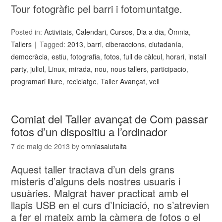
Tour fotogràfic pel barri i fotomuntatge.
Posted in:
Activitats
,
Calendari
,
Cursos
,
Dia a dia
,
Òmnia
,
Tallers
Tagged:
2013
,
barri
,
ciberaccions
,
ciutadanía
,
democràcia
,
estiu
,
fotografia
,
fotos
,
full de càlcul
,
horari
,
install
party
,
juliol
,
Linux
,
mirada
,
nou
,
nous tallers
,
participacio
,
programari lliure
,
reciclatge
,
Taller Avançat
,
vell
Comiat del Taller avançat de Com passar
fotos d’un dispositiu a l’ordinador
7 de maig de 2013
by
omniasalutalta
Aquest taller tractava d’un dels grans
misteris d’alguns dels nostres usuaris i
usuàries. Malgrat haver practicat amb el
llapis USB en el curs d’Iniciació, no s’atrevien
a fer el mateix amb la càmera de fotos o el