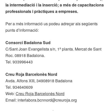
la intermediació i la inserció; a més de capacitacions
professionals i pràctiques a empreses.
Per a més informació us podeu adreçar als següents
punts d’informació:
Consorci Badalona Sud
C/Sant Joan Evangelista s/n, 1ª planta. Mercat de Sant
Roc. 08918 Badalona.
Tel. 933996443
Creu Roja Barcelonès Nord
Avda. Alfons XIII, 34908918 Badalona
Tel. 934640609
Web:
Creu Roja Barcelonès Nord
Email: interlabora.bcnnord@creuroja.org