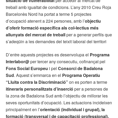
situació de vulnerabilitat
per accedir al mercat de
treball amb igualtat de condicions. L’any 2010 Creu Roja
Barcelonès Nord ha portat a terme 5 projectes
d’ocupació atenent a 224 persones, amb l’
objectiu
d’oferir formació específica als col•lectius més
allunyats del mercat de treball
per a generar perfils que
s’adeqüin a les demandes del teixit laboral del territori
D’entre aquests projectes es desenvolupa el
Programa
Interlabor@
per tercer any consecutiu, cofinançat pel
Fons Social Europeu
i pel
Consorci de Badalona
Sud
. Aquest s’emmarca en el
Programa Operatiu
“Lluita contra la Discriminació”
on es porten a terme
itineraris personalitzats d’inserció
per a persones de
la zona de Badalona Sud amb l’objectiu de millorar les
seves oportunitats d’ocupació. Les actuacions incideixen
principalment en l’
orientació (individual i grupal), la
formació (transversal i de capacitació professional),