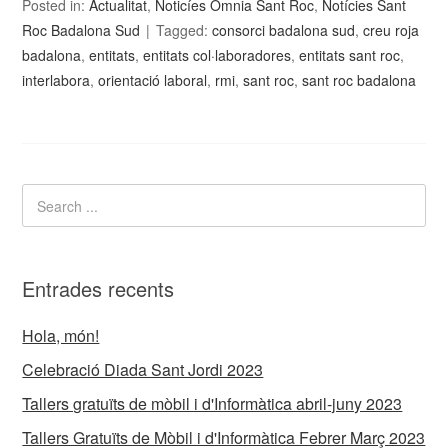
Posted in:
Actualitat
,
Noticíes Òmnia Sant Roc
,
Notícies Sant
Roc Badalona Sud
Tagged:
consorci badalona sud
,
creu roja
badalona
,
entitats
,
entitats col·laboradores
,
entitats sant roc
,
interlabora
,
orientació laboral
,
rmi
,
sant roc
,
sant roc badalona
Entrades recents
Hola, món!
Celebració Diada Sant Jordi 2023
Tallers gratuïts de mòbil i d'Informàtica abril-juny 2023
Tallers Gratuïts de Mòbil i d'Informàtica Febrer Març 2023