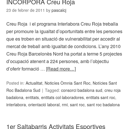
INCORPORA Creu Roja
23 de febrer de 2011
by
pascalcj
Creu Roja i el programa Interlabora Creu Roja treballa
per promoure la igualtat d’oportunitats entre les persones
que es troben en situació de vulnerabilitat per accedir al
mercat de treball amb igualtat de condicions. L’any 2010
Creu Roja Barcelonès Nord ha portat a terme 5 projectes
d’ocupació atenent a 224 persones, amb l’objectiu
d’oferir formació …
[Read more…]
Posted in:
Actualitat
,
Noticíes Òmnia Sant Roc
,
Notícies Sant
Roc Badalona Sud
Tagged:
consorci badalona sud
,
creu roja
badalona
,
entitats
,
entitats col·laboradores
,
entitats sant roc
,
interlabora
,
orientació laboral
,
rmi
,
sant roc
,
sant roc badalona
1er Saltabarris Activitats Esportives