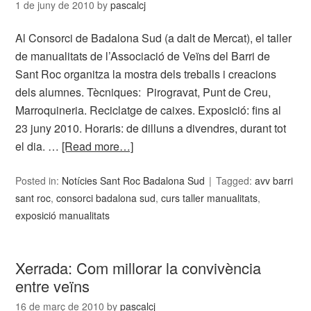
1 de juny de 2010
by
pascalcj
Al Consorci de Badalona Sud (a dalt de Mercat), el taller
de manualitats de l’Associació de Veïns del Barri de
Sant Roc organitza la mostra dels treballs i creacions
dels alumnes. Tècniques: Pirogravat, Punt de Creu,
Marroquineria. Reciclatge de caixes. Exposició: fins al
23 juny 2010. Horaris: de dilluns a divendres, durant tot
el dia. …
[Read more…]
Posted in:
Notícies Sant Roc Badalona Sud
Tagged:
avv barri
sant roc
,
consorci badalona sud
,
curs taller manualitats
,
exposició manualitats
Xerrada: Com millorar la convivència
entre veïns
16 de març de 2010
by
pascalcj