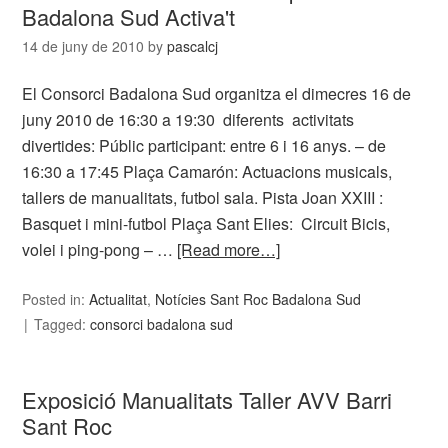
Badalona Sud Activa't
14 de juny de 2010
by
pascalcj
El Consorci Badalona Sud organitza el dimecres 16 de
juny 2010 de 16:30 a 19:30 diferents activitats
divertides: Públic participant: entre 6 i 16 anys. – de
16:30 a 17:45 Plaça Camarón: Actuacions musicals,
tallers de manualitats, futbol sala. Pista Joan XXIII :
Basquet i mini-futbol Plaça Sant Elies: Circuit Bicis,
volei i ping-pong – …
[Read more…]
Posted in:
Actualitat
,
Notícies Sant Roc Badalona Sud
Tagged:
consorci badalona sud
Exposició Manualitats Taller AVV Barri
Sant Roc