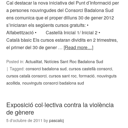
Cal destacar la nova iniciativa del Punt d’Informació per
a persones nouvingudes del Consorci Badalona Sud
ens comunica que el proper dilluns 30 de gener 2012
s’iniciaran els següents cursos gratuïts: •
Alfabetització • Castellà Inicial 1/ Inicial 2 •
Català bàsic Els cursos estaran dividits en 2 trimestres,
el primer del 30 de gener …
[Read more…]
Posted in:
Actualitat
,
Notícies Sant Roc Badalona Sud
Tagged:
consorci badalona sud
,
cursos castellà consorci
,
cursos català consorci
,
cursos sant roc
,
formació
,
nouvinguts
acollida
,
nouvinguts consorci badalona sud
Exposició col·lectiva contra la violència
de gènere
5 d'octubre de 2011
by
pascalcj