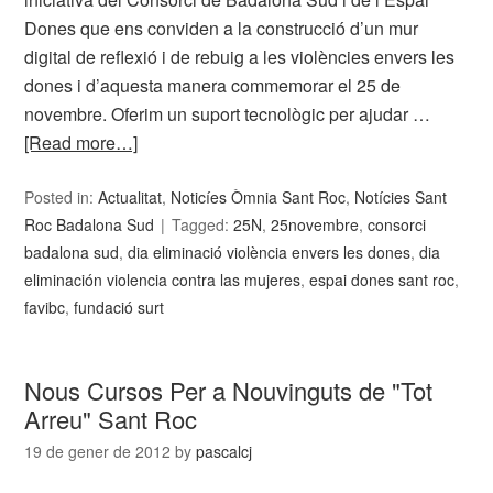
Dones que ens conviden a la construcció d’un mur
digital de reflexió i de rebuig a les violències envers les
dones i d’aquesta manera commemorar el 25 de
novembre. Oferim un suport tecnològic per ajudar …
[Read more…]
Posted in:
Actualitat
,
Noticíes Òmnia Sant Roc
,
Notícies Sant
Roc Badalona Sud
Tagged:
25N
,
25novembre
,
consorci
badalona sud
,
dia eliminació violència envers les dones
,
dia
eliminación violencia contra las mujeres
,
espai dones sant roc
,
favibc
,
fundació surt
Nous Cursos Per a Nouvinguts de "Tot
Arreu" Sant Roc
19 de gener de 2012
by
pascalcj