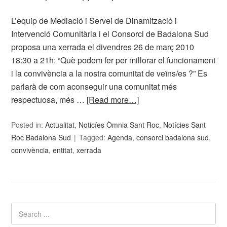
L’equip de Mediació i Servei de Dinamització i
Intervenció Comunitària i el Consorci de Badalona Sud
proposa una xerrada el divendres 26 de març 2010
18:30 a 21h: “Què podem fer per millorar el funcionament
i la convivència a la nostra comunitat de veïns/es ?” Es
parlarà de com aconseguir una comunitat més
respectuosa, més …
[Read more…]
Posted in:
Actualitat
,
Noticíes Òmnia Sant Roc
,
Notícies Sant
Roc Badalona Sud
Tagged:
Agenda
,
consorci badalona sud
,
convivència
,
entitat
,
xerrada