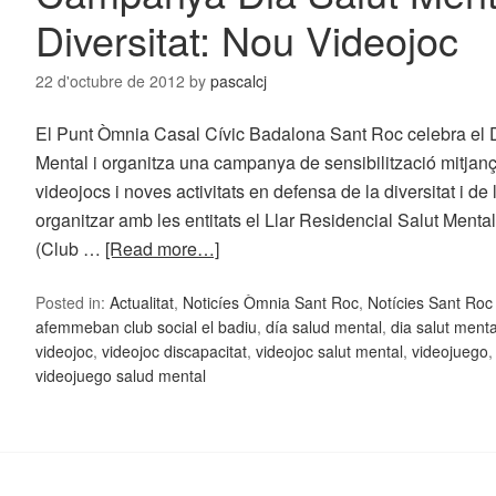
Diversitat: Nou Videojoc
22 d'octubre de 2012
by
pascalcj
El Punt Òmnia Casal Cívic Badalona Sant Roc celebra el D
Mental i organitza una campanya de sensibilització mitjanç
videojocs i noves activitats en defensa de la diversitat i de 
organitzar amb les entitats el Llar Residencial Salut Ment
(Club …
[Read more…]
Posted in:
Actualitat
,
Noticíes Òmnia Sant Roc
,
Notícies Sant Ro
afemmeban club social el badiu
,
día salud mental
,
dia salut menta
videojoc
,
videojoc discapacitat
,
videojoc salut mental
,
videojuego
videojuego salud mental