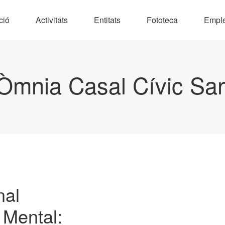
ció
Activitats
Entitats
Fototeca
Empl
Òmnia Casal Cívic Sa
nal
 Mental: