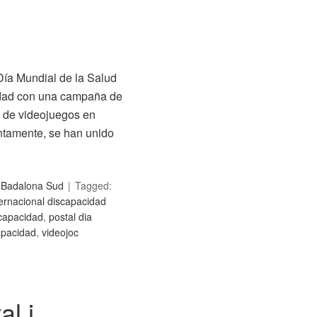
Día Mundial de la Salud
idad con una campaña de
n de videojuegos en
untamente, se han unido
c Badalona Sud
Tagged:
ternacional discapacidad
scapacidad
,
postal dia
apacidad
,
videojoc
l i