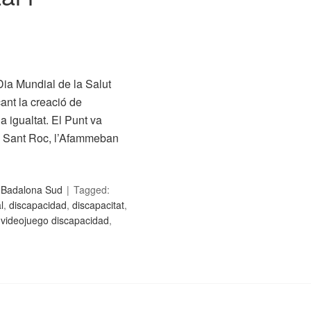
ia Mundial de la Salut
ant la creació de
la igualtat. El Punt va
al Sant Roc, l’Afammeban
c Badalona Sud
Tagged:
l
,
discapacidad
,
discapacitat
,
,
videojuego discapacidad
,