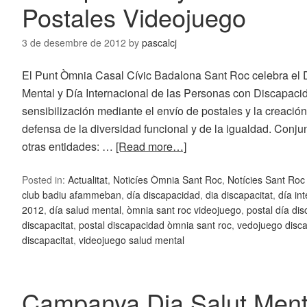
Postales Videojuego
3 de desembre de 2012
by
pascalcj
El Punt Òmnia Casal Cívic Badalona Sant Roc celebra el 
Mental y Día Internacional de las Personas con Discapac
sensibilización mediante el envío de postales y la creació
defensa de la diversidad funcional y de la igualdad. Conj
otras entidades: …
[Read more…]
Posted in:
Actualitat
,
Noticíes Òmnia Sant Roc
,
Notícies Sant Ro
club badiu afammeban
,
día discapacidad
,
dia discapacitat
,
día in
2012
,
día salud mental
,
òmnia sant roc videojuego
,
postal día di
discapacitat
,
postal discapacidad òmnia sant roc
,
vedojuego disc
discapacitat
,
videojuego salud mental
Campanya Dia Salut Menta