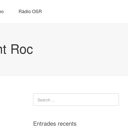
eo
Ràdio OSR
nt Roc
Entrades recents