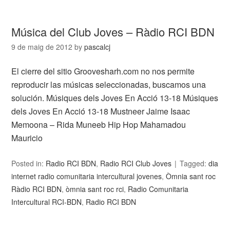
Música del Club Joves – Ràdio RCI BDN
9 de maig de 2012
by
pascalcj
El cierre del sitio Groovesharh.com no nos permite
reproducir las músicas seleccionadas, buscamos una
solución. Músiques dels Joves En Acció 13-18 Músiques
dels Joves En Acció 13-18 Mustneer Jaime Isaac
Memoona – Rida Muneeb Hip Hop Mahamadou
Mauricio
Posted in:
Radio RCI BDN
,
Radio RCI Club Joves
Tagged:
dia
internet radio comunitaria intercultural jovenes
,
Òmnia sant roc
Ràdio RCI BDN
,
òmnia sant roc rci
,
Radio Comunitaria
Intercultural RCI-BDN
,
Radio RCI BDN