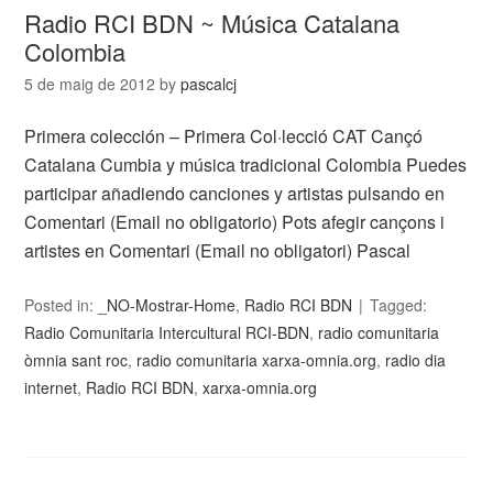
Radio RCI BDN ~ Música Catalana
Colombia
5 de maig de 2012
by
pascalcj
Primera colección – Primera Col·lecció CAT Cançó
Catalana Cumbia y música tradicional Colombia Puedes
participar añadiendo canciones y artistas pulsando en
Comentari (Email no obligatorio) Pots afegir cançons i
artistes en Comentari (Email no obligatori) Pascal
Posted in:
_NO-Mostrar-Home
,
Radio RCI BDN
Tagged:
Radio Comunitaria Intercultural RCI-BDN
,
radio comunitaria
òmnia sant roc
,
radio comunitaria xarxa-omnia.org
,
radio dia
internet
,
Radio RCI BDN
,
xarxa-omnia.org