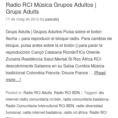
Radio RCI Música Grupos Adultos |
Grups Adults
17 de maig de 2012
by
pascalcj
Grups Adults | Grupos Adultos Pulsa sobre el botón
flecha > para reproducir el bloque radio. Para cambiar de
bloque, pulsa antes sobre la el botón || para parar la
reproducción Cançó Catalana RomànTICs Oriente
Zunaira Residència Salut Mental St Roc Àfrica RCI
descobriments Salseros en su Salsa Cumbia Música
tradicional Colombia Francia: Douce France …
[Read
more…]
Posted in:
Radio RCI Adults
,
Radio RCI BDN
Tagged:
dia
internet ràdio comunitària rci bdn
,
ràdio comunitària badalona
,
Radio Comunitaria Intercultural RCI-BDN
,
radio diversidad
funcional
,
radio internet badalona
,
radio rci áfrica
,
Radio RCI