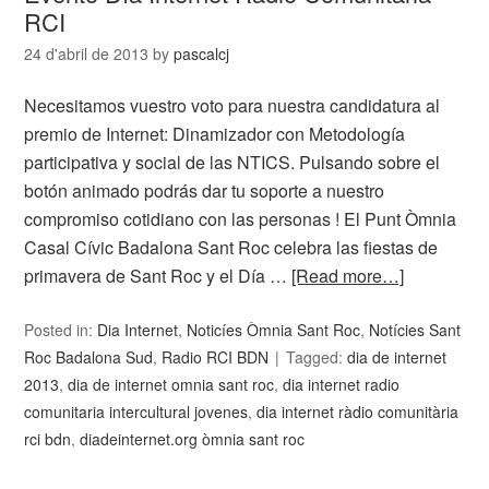
RCI
24 d'abril de 2013
by
pascalcj
Necesitamos vuestro voto para nuestra candidatura al
premio de Internet: Dinamizador con Metodología
participativa y social de las NTICS. Pulsando sobre el
botón animado podrás dar tu soporte a nuestro
compromiso cotidiano con las personas ! El Punt Òmnia
Casal Cívic Badalona Sant Roc celebra las fiestas de
primavera de Sant Roc y el Día …
[Read more…]
Posted in:
Dia Internet
,
Noticíes Òmnia Sant Roc
,
Notícies Sant
Roc Badalona Sud
,
Radio RCI BDN
Tagged:
dia de internet
2013
,
dia de internet omnia sant roc
,
dia internet radio
comunitaria intercultural jovenes
,
dia internet ràdio comunitària
rci bdn
,
diadeinternet.org òmnia sant roc