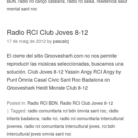
BDN
,
radio rci canço catalana
,
radio rci salsa
,
residencia salut
mental sant roc
Radio RCI Club Joves 8-12
17 de maig de 2012
by
pascalcj
El cierre del sitio Groovesharh.com no nos permite
reproducir las músicas seleccionadas, buscamos una
solución. Club Joves 8-12 Yassin Angy RCI Angy by
Punt Òmnia Casal Cívic Sant Roc Badalona on
Grooveshark Heidi Monste Club 8-12
Posted in:
Radio RCI BDN
,
Radio RCI Club Joves 8-12
Tagged:
radio comunitaria rci bdn òmnia sant roc
,
ràdio
infants badalona
,
radio rci
,
radio rci comunitaria intercultural
jovenes
,
radio rci comunitaria intercultural joves
,
rci bdn
intercultural joves omnia sant roc