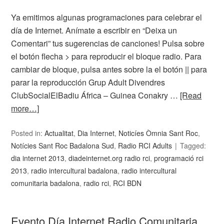
Ya emitimos algunas programaciones para celebrar el
día de Internet. Anímate a escribir en “Deixa un
Comentari” tus sugerencias de canciones! Pulsa sobre
el botón flecha > para reproducir el bloque radio. Para
cambiar de bloque, pulsa antes sobre la el botón || para
parar la reproducción Grup Adult Divendres
ClubSocialElBadiu África – Guinea Conakry …
[Read
more…]
Posted in:
Actualitat
,
Dia Internet
,
Noticíes Òmnia Sant Roc
,
Notícies Sant Roc Badalona Sud
,
Radio RCI Adults
Tagged:
dia internet 2013
,
diadeinternet.org radio rci
,
programació rci
2013
,
radio intercultural badalona
,
radio intercultural
comunitaria badalona
,
radio rci
,
RCI BDN
Evento Día Internet Radio Comunitaria