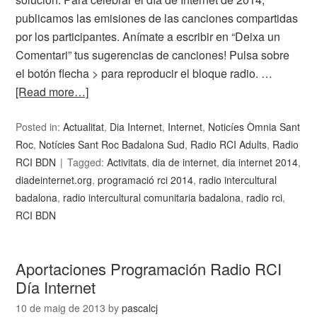
publicamos las emisiones de las canciones compartidas
por los participantes. Anímate a escribir en “Deixa un
Comentari” tus sugerencias de canciones! Pulsa sobre
el botón flecha > para reproducir el bloque radio. …
[Read more…]
Posted in:
Actualitat
,
Dia Internet
,
Internet
,
Noticíes Òmnia Sant
Roc
,
Notícies Sant Roc Badalona Sud
,
Radio RCI Adults
,
Radio
RCI BDN
Tagged:
Activitats
,
dia de internet
,
dia internet 2014
,
diadeinternet.org
,
programació rci 2014
,
radio intercultural
badalona
,
radio intercultural comunitaria badalona
,
radio rci
,
RCI BDN
Aportaciones Programación Radio RCI
Día Internet
10 de maig de 2013
by
pascalcj