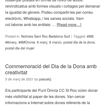
reivindicatius amb formes visuals i collages per demanar
la igualtat de gènere. Podeu compartir-les per correu
electrònic, Whatsapp, i les xarxes socials. Vam
col·laborar amb les entitats: …
[Read more…]
Posted in:
Notícies Sant Roc Badalona Sud
Tagged:
#8M
,
#8març
,
#8MÒmnia
,
8 març
,
8 marzo
,
postal dia de la dona
,
postal dia del mujer
Commemoració del Dia de la Dona amb
creativitat
5 de març de 2021
by
pascalcj
Els participants del Punt Òmnia CC St Roc volen donar
més visibilitat al paper de les dones. Van cercar
informacions a Internet sobre dones referents de la