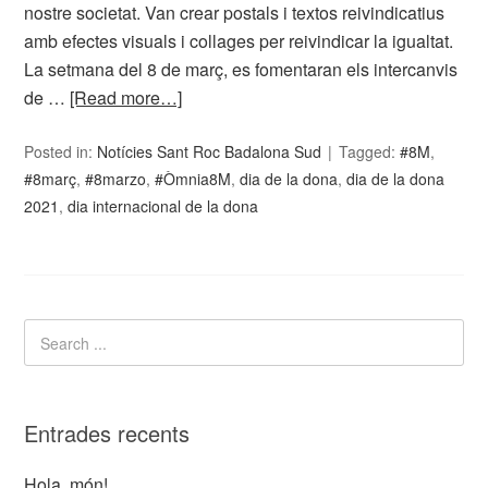
nostre societat. Van crear postals i textos reivindicatius
amb efectes visuals i collages per reivindicar la igualtat.
La setmana del 8 de març, es fomentaran els intercanvis
de …
[Read more…]
Posted in:
Notícies Sant Roc Badalona Sud
Tagged:
#8M
,
#8març
,
#8marzo
,
#Òmnia8M
,
dia de la dona
,
dia de la dona
2021
,
dia internacional de la dona
Entrades recents
Hola, món!