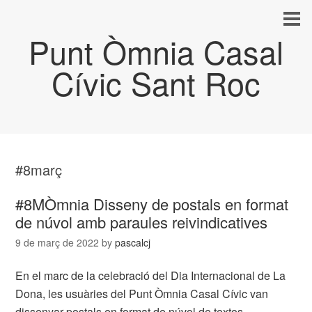
Punt Òmnia Casal
Cívic Sant Roc
#8març
#8MÒmnia Disseny de postals en format
de núvol amb paraules reivindicatives
9 de març de 2022
by
pascalcj
En el marc de la celebració del Dia Internacional de La
Dona, les usuàries del Punt Òmnia Casal Cívic van
dissenyar postals en format de núvol de textos