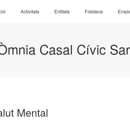
ció
Activitats
Entitats
Fototeca
Empl
Òmnia Casal Cívic Sa
lut Mental