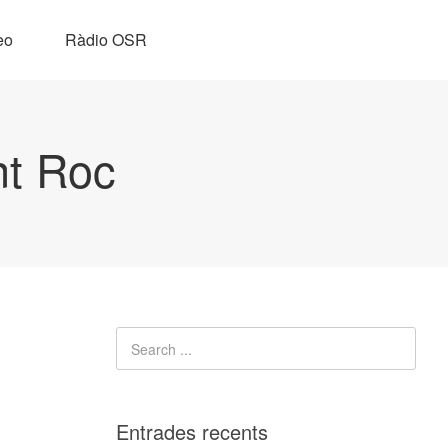
eo
Ràdio OSR
nt Roc
Entrades recents