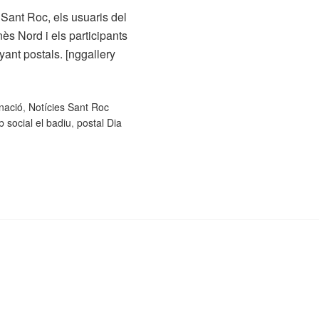
Sant Roc, els usuaris del
ès Nord i els participants
ant postals. [nggallery
inació
,
Notícies Sant Roc
b social el badiu
,
postal Dia