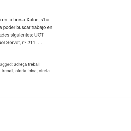
 en la borsa Xaloc, s’ha
a poder buscar trabajo en
idades siguientes: UGT
el Servet, nº 211, …
agged:
adreça treball
,
 treball
,
oferta feina
,
oferta