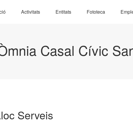
ció
Activitats
Entitats
Fototeca
Empl
Òmnia Casal Cívic Sa
loc Serveis