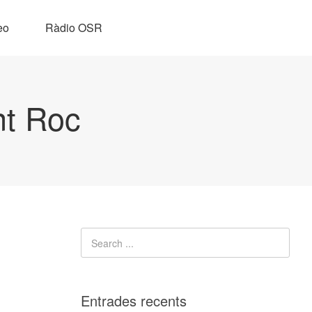
eo
Ràdio OSR
nt Roc
Entrades recents