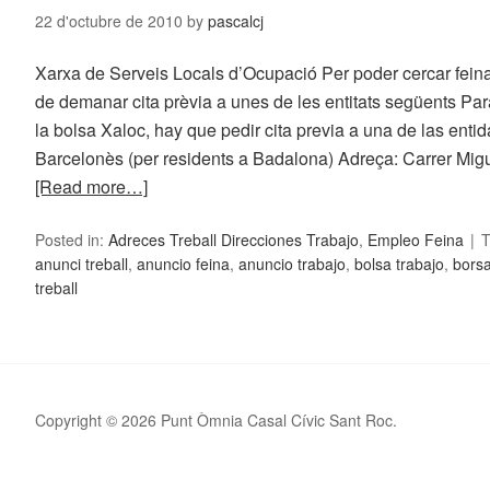
22 d'octubre de 2010
by
pascalcj
Xarxa de Serveis Locals d’Ocupació Per poder cercar feina
de demanar cita prèvia a unes de les entitats següents Par
la bolsa Xaloc, hay que pedir cita previa a una de las ent
Barcelonès (per residents a Badalona) Adreça: Carrer Migu
[Read more…]
Posted in:
Adreces Treball Direcciones Trabajo
,
Empleo Feina
T
anunci treball
,
anuncio feina
,
anuncio trabajo
,
bolsa trabajo
,
borsa
treball
Copyright © 2026 Punt Òmnia Casal Cívic Sant Roc.