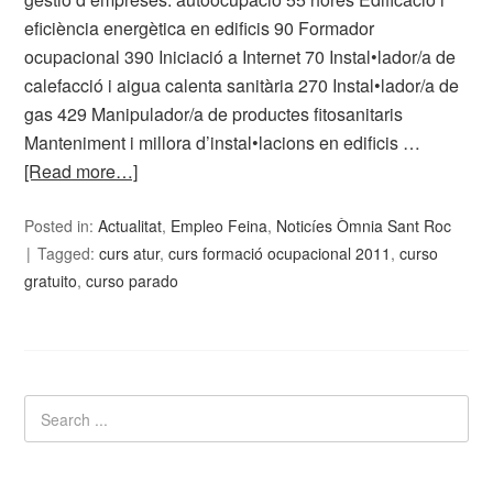
eficiència energètica en edificis 90 Formador
ocupacional 390 Iniciació a Internet 70 Instal•lador/a de
calefacció i aigua calenta sanitària 270 Instal•lador/a de
gas 429 Manipulador/a de productes fitosanitaris
Manteniment i millora d’instal•lacions en edificis …
[Read more…]
Posted in:
Actualitat
,
Empleo Feina
,
Noticíes Òmnia Sant Roc
Tagged:
curs atur
,
curs formació ocupacional 2011
,
curso
gratuito
,
curso parado