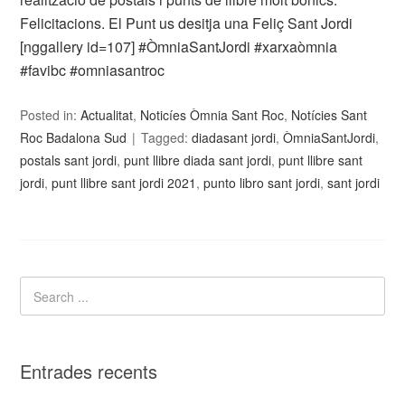
Felicitacions. El Punt us desitja una Feliç Sant Jordi
[nggallery id=107] #ÒmniaSantJordi #xarxaòmnia
#favibc #omniasantroc
Posted in:
Actualitat
,
Noticíes Òmnia Sant Roc
,
Notícies Sant
Roc Badalona Sud
Tagged:
diadasant jordi
,
ÒmniaSantJordi
,
postals sant jordi
,
punt llibre diada sant jordi
,
punt llibre sant
jordi
,
punt llibre sant jordi 2021
,
punto libro sant jordi
,
sant jordi
Entrades recents