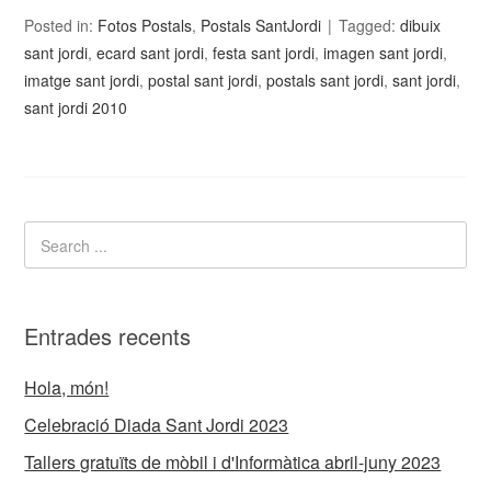
Posted in:
Fotos Postals
,
Postals SantJordi
Tagged:
dibuix
sant jordi
,
ecard sant jordi
,
festa sant jordi
,
imagen sant jordi
,
imatge sant jordi
,
postal sant jordi
,
postals sant jordi
,
sant jordi
,
sant jordi 2010
Entrades recents
Hola, món!
Celebració Diada Sant Jordi 2023
Tallers gratuïts de mòbil i d'Informàtica abril-juny 2023