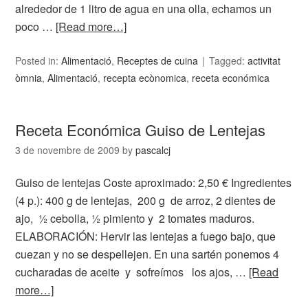
alrededor de 1 litro de agua en una olla, echamos un
poco …
[Read more…]
Posted in:
Alimentació
,
Receptes de cuina
Tagged:
activitat
òmnia
,
Alimentació
,
recepta ecònomica
,
receta económica
Receta Económica Guiso de Lentejas
3 de novembre de 2009
by
pascalcj
Guiso de lentejas Coste aproximado: 2,50 € Ingredientes
(4 p.): 400 g de lentejas, 200 g de arroz, 2 dientes de
ajo, ½ cebolla, ½ pimiento y 2 tomates maduros.
ELABORACIÓN: Hervir las lentejas a fuego bajo, que
cuezan y no se despellejen. En una sartén ponemos 4
cucharadas de aceite y sofreímos los ajos, …
[Read
more…]