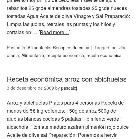
rabanitos 25 gr.de almendras tostadas 25 gr.de nueces
tostadas Agua Aceite de oliva Vinagre y Sal Preparació:
Limpia las judias, retirales las puntas y los hilos y
cortalas en …
[Read more…]
Posted in:
Alimentació
,
Receptes de cuina
Tagged:
activitat
òmnia
,
Alimentació
,
recepta ecònomica
,
receta económica
Receta económica arroz con abichuelas
3 de desembre de 2009
by
pascalcj
Arroz y abichuelas Platos para 4 personas Receta de
menos de 5€ Ingredientes: 150g de arroz 500g de
alubias blancas cocidas 5 patatas 1 pimiento verde 1
alcachofa 1 tomate maduro azafrán pimentón rojo dulce
Aceite de oliva sal Preparación: Ponemos a hervir