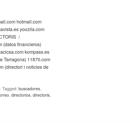
l.com hotmail.com
ista.es yoozila.com
RECTORIS /
(datos financieros)
riacicsa.com kompass.es
ó de Tarragona) 11870.com
 (directori i noticies de
Tagged:
buscadores
,
orreo
,
directorios
,
directoris
,