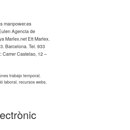
.es manpower.es
Eulen Agencia de
a Marlex.net Ett Marlex.
3. Barcelona. Tel. 933
: Carrer Castelao, 12 –
iones trabajo temporal
,
ió laboral
,
recursos webs
,
ectrònic