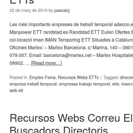
22 de març de 2010
by
pascalcj
Les més importants empreses de treball temporal adecco
Manpower ETT randstad.es Randstad ETT Eulen Ofertes 
col·locació Iman IMAN Temporing ETT Situades a Cataluny
Oficines Marlex: – Marlex Barcelona. c/ Marina, 140 – 0801
079 007. Email: barcelona@marlex.net – Marlex Hospitalet
08902. …
[Read more…]
Posted in:
Empleo Feina
,
Recursos Webs ETTs
Tagged:
direcc
empresa treball temporal
,
empresas trabajo temporal
,
etts
,
inserc
web ett
Recursos Webs Correu El
Buscadors Directoris