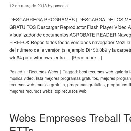
12 de març de 2018
by
pascalcj
DESCARREGA PROGRAMES | DESCARGA DE LOS M
GRATUITOS Descargar Reproductor Flash Player Vídeo 
Visualizador de documentos ACROBATE READER Nave
FIREFOX Repositorios todas versiones navegador Mozilla F
del número de la versión (s¡ ejemplo Dir 50.0b9 y la carpe
win64 para windows, entra …
[Read more…]
Posted in:
Recursos Webs
Tagged:
best recursos web
,
galeria 
musica video
,
lista mejores programas gratuitos
,
mejores program
recursos web
,
musica gratuita
,
programas gratuitos
,
programas li
mejores recursos webs
,
top recursos web
Webs Empreses Treball T
ETTs