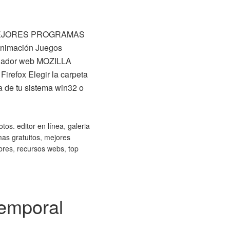
EJORES PROGRAMAS
Animación Juegos
gador web MOZILLA
irefox Elegir la carpeta
ta de tu sistema win32 o
fotos. editor en línea
,
galeria
as gratuitos
,
mejores
bres
,
recursos webs
,
top
emporal