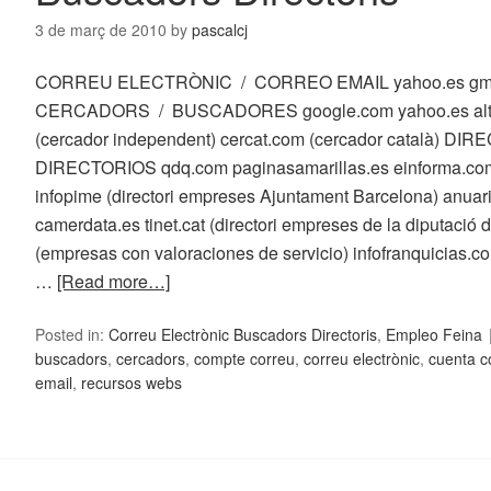
3 de març de 2010
by
pascalcj
CORREU ELECTRÒNIC / CORREO EMAIL yahoo.es gmai
CERCADORS / BUSCADORES google.com yahoo.es altav
(cercador independent) cercat.com (cercador català) DI
DIRECTORIOS qdq.com paginasamarillas.es einforma.com 
infopime (directori empreses Ajuntament Barcelona) anua
camerdata.es tinet.cat (directori empreses de la diputaci
(empresas con valoraciones de servicio) infofranquicias.com
…
[Read more…]
Posted in:
Correu Electrònic Buscadors Directoris
,
Empleo Feina
buscadors
,
cercadors
,
compte correu
,
correu electrònic
,
cuenta c
email
,
recursos webs