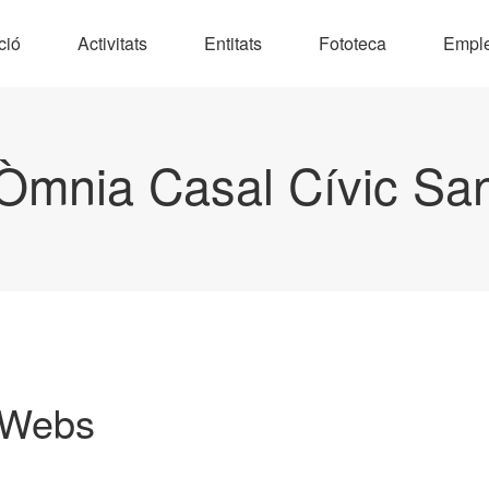
ció
Activitats
Entitats
Fototeca
Empl
Òmnia Casal Cívic Sa
 Webs