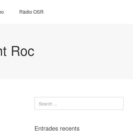
eo
Ràdio OSR
nt Roc
Entrades recents