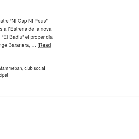
atre “Ni Cap Ni Peus”
a l’Estrena de la nova
 “El Badiu” el proper dia
anonge Baranera, …
[Read
afammeban
,
club social
cipal