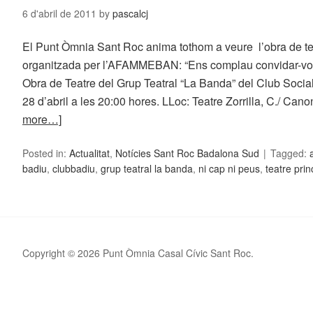
6 d'abril de 2011
by
pascalcj
El Punt Òmnia Sant Roc anima tothom a veure l’obra de te
organitzada per l’AFAMMEBAN: “Ens complau convidar-vos 
Obra de Teatre del Grup Teatral “La Banda” del Club Social
28 d’abril a les 20:00 hores. LLoc: Teatre Zorrilla, C./ C
more…]
Posted in:
Actualitat
,
Notícies Sant Roc Badalona Sud
Tagged:
badiu
,
clubbadiu
,
grup teatral la banda
,
ni cap ni peus
,
teatre prin
Copyright © 2026 Punt Òmnia Casal Cívic Sant Roc.