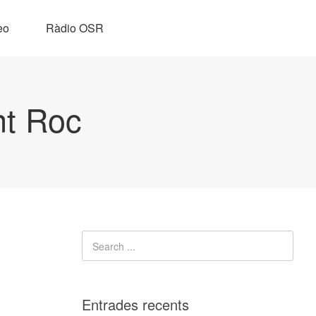
eo
Ràdio OSR
nt Roc
Entrades recents