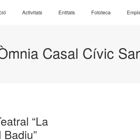
ció
Activitats
Entitats
Fototeca
Empl
Òmnia Casal Cívic Sa
eatral “La
l Badiu”