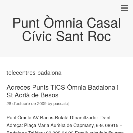
Punt Òmnia Casal
Cívic Sant Roc
telecentres badalona
Adreces Punts TICS Òmnia Badalona i
St Adrià de Besos
28 d'octubre de 2009
by
pascalcj
Punt Òmnia AV Bachs-Bufalà Dinamitzador: Dani
Adreça: Plaça Maria Aurèlia de Capmany, 6-9. 08915 –
Badalona Telèfon: 93 395 04 93 Email: avbufala@xarxa-