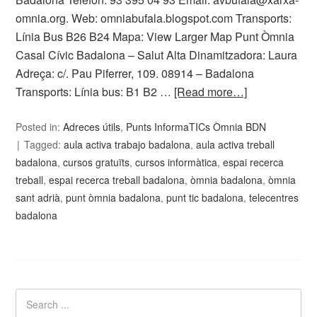
omnia.org. Web: omniabufala.blogspot.com Transports:
Línia Bus B26 B24 Mapa: View Larger Map Punt Òmnia
Casal Cívic Badalona – Salut Alta Dinamitzadora: Laura
Adreça: c/. Pau Piferrer, 109. 08914 – Badalona
Transports: Línia bus: B1 B2 …
[Read more…]
Posted in:
Adreces útils
,
Punts InformaTICs Òmnia BDN
Tagged:
aula activa trabajo badalona
,
aula activa treball
badalona
,
cursos gratuïts
,
cursos informàtica
,
espai recerca
treball
,
espai recerca treball badalona
,
òmnia badalona
,
òmnia
sant adrià
,
punt òmnia badalona
,
punt tic badalona
,
telecentres
badalona