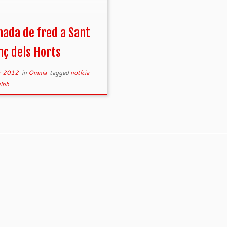
.
nada de fred a Sant
nç dels Horts
r 2012
in
Omnia
tagged
notícia
elbh