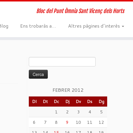
Bloc del Punt Òmnia Sant Vicenç dels Horts
Blog
Ens trobaràs a…
Altres pàgines d’interès
Cerca:
FEBRER 2012
Dl
Dt
Dc
Dj
Dv
Ds
Dg
1
2
3
4
5
6
7
8
9
10
11
12
13
14
15
16
17
18
19