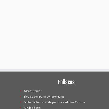
Enllaços
Administrador
Bloc de compartir coneixements
Centre de formació de persones adultes Garrosa
Fundació Iris