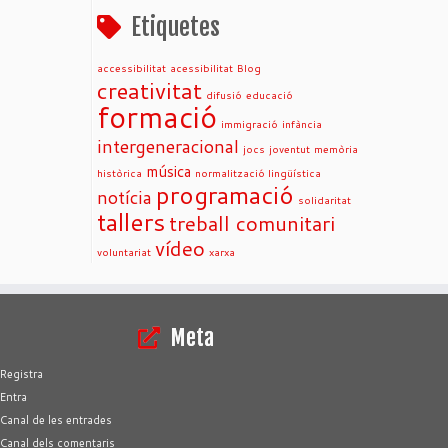
Etiquetes
accessibilitat
acessibilitat
Blog
creativitat
difusió
educació
formació
immigració
infància
intergeneracional
jocs
joventut
memòria
música
històrica
normalització lingüística
programació
notícia
solidaritat
tallers
treball comunitari
vídeo
voluntariat
xarxa
Meta
Registra
Entra
Canal de les entrades
Canal dels comentaris