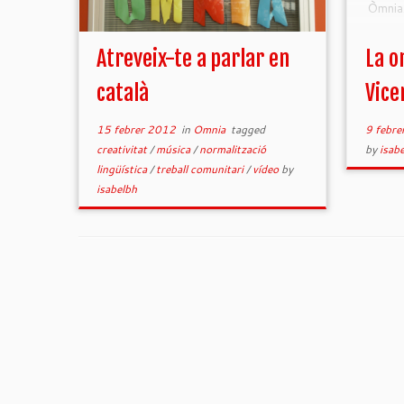
Òmnia
Atreveix-te a parlar en
La o
català
Vice
15 febrer 2012
in
Omnia
tagged
9 febre
creativitat
/
música
/
normalització
by
isab
lingüística
/
treball comunitari
/
vídeo
by
isabelbh