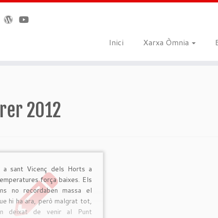
Inici
Xarxa Òmnia
rer 2012
 a sant Vicenç dels Horts a
emperatures força baixes. Els
tins no recordaben massa el
ue hi ha ara, però malgrat tot,
n deixat de venir al Punt