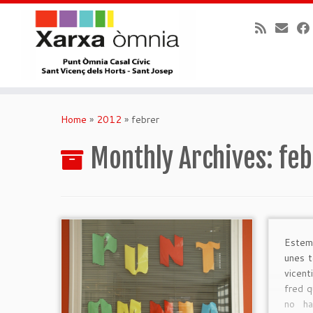
Skip
to
Home
»
2012
»
febrer
content
Monthly Archives:
feb
Estem
unes t
vicen
fred q
no ha