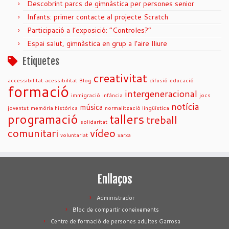
Descobrint parcs de gimnàstica per persones senior
Infants: primer contacte al projecte Scratch
Participació a l’exposició: “Controles?”
Espai salut, gimnàstica en grup a l’aire lliure
Etiquetes
creativitat
accessibilitat
acessibilitat
Blog
difusió
educació
formació
intergeneracional
immigració
infància
jocs
notícia
música
joventut
memòria històrica
normalització lingüística
programació
tallers
treball
solidaritat
comunitari
vídeo
voluntariat
xarxa
Enllaços
Administrador
Bloc de compartir coneixements
Centre de formació de persones adultes Garrosa