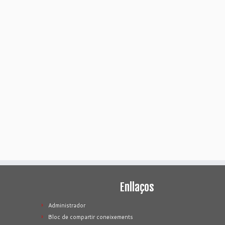
Enllaços
Administrador
Bloc de compartir coneixements