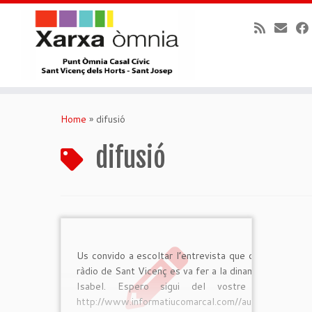
Skip
to
Home
»
difusió
content
difusió
Us convido a escoltar l’entrevista que des de la
ràdio de Sant Vicenç es va fer a la dinamitzadora
Isabel. Espero sigui del vostre interés.
http://www.informatiucomarcal.com//audio/902/