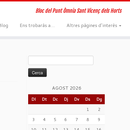
Bloc del Punt Òmnia Sant Vicenç dels Horts
Blog
Ens trobaràs a…
Altres pàgines d’interès
Cerca:
AGOST 2026
Dl
Dt
Dc
Dj
Dv
Ds
Dg
1
2
3
4
5
6
7
8
9
10
11
12
13
14
15
16