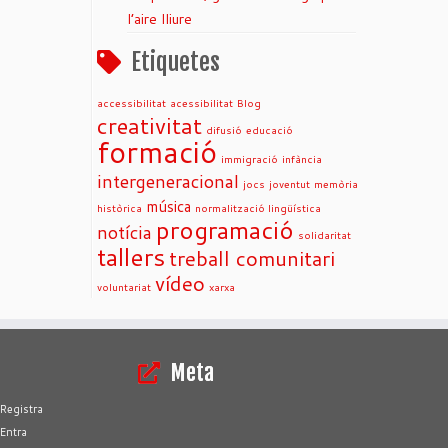
l’aire lliure
Etiquetes
accessibilitat
acessibilitat
Blog
creativitat
difusió
educació
formació
immigració
infància
intergeneracional
jocs
joventut
memòria
música
històrica
normalització lingüística
programació
notícia
solidaritat
tallers
treball comunitari
vídeo
voluntariat
xarxa
Meta
Registra
Entra