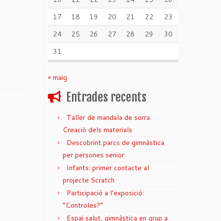
17
18
19
20
21
22
23
24
25
26
27
28
29
30
31
« maig
Entrades recents
Taller de mandala de sorra.
Creació dels materials
Descobrint parcs de gimnàstica
per persones senior
Infants: primer contacte al
projecte Scratch
Participació a l’exposició:
“Controles?”
Espai salut, gimnàstica en grup a