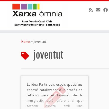
Skip
to
Home
»
joventut
content
joventut
La idea Partir dels espais quotidians
esdevé catalitzador d’un procés de
reflexió vers el fenomen de la
immigració, però diferent al que
tothom espera, amb uns