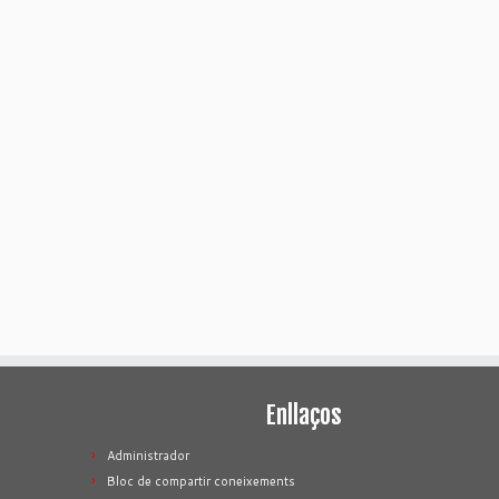
Enllaços
Administrador
Bloc de compartir coneixements