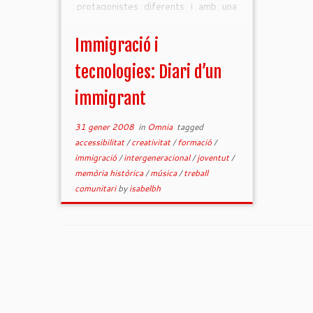
protagonistes diferents i amb una
concreció… artística!
Immigració i
tecnologies: Diari d’un
immigrant
31 gener 2008
in
Omnia
tagged
accessibilitat
/
creativitat
/
formació
/
immigració
/
intergeneracional
/
joventut
/
memòria històrica
/
música
/
treball
comunitari
by
isabelbh