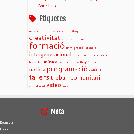
l’aire lliure
Etiquetes
accessibilitat
acessibilitat
Blog
creativitat
difusió
educació
formació
immigració
infància
intergeneracional
jocs
joventut
memòria
música
històrica
normalització lingüística
programació
notícia
solidaritat
tallers
treball comunitari
vídeo
voluntariat
xarxa
Meta
Registra
Entra