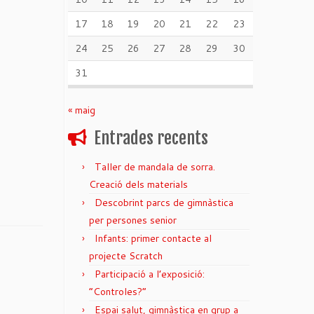
17
18
19
20
21
22
23
24
25
26
27
28
29
30
31
« maig
Entrades recents
Taller de mandala de sorra.
Creació dels materials
Descobrint parcs de gimnàstica
per persones senior
Infants: primer contacte al
projecte Scratch
Participació a l’exposició:
“Controles?”
Espai salut, gimnàstica en grup a