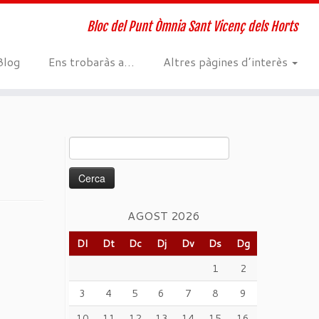
Bloc del Punt Òmnia Sant Vicenç dels Horts
Blog
Ens trobaràs a…
Altres pàgines d’interès
Cerca:
AGOST 2026
Dl
Dt
Dc
Dj
Dv
Ds
Dg
1
2
3
4
5
6
7
8
9
10
11
12
13
14
15
16