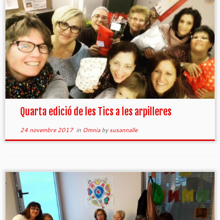
Quarta edició de les Tics a les arpilleres
24 novembre 2017
in
Omnia
by
susannalle