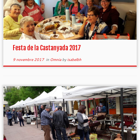
Festa de la Castanyada 2017
9 novembre 2017
in
Omnia
by
isabelbh