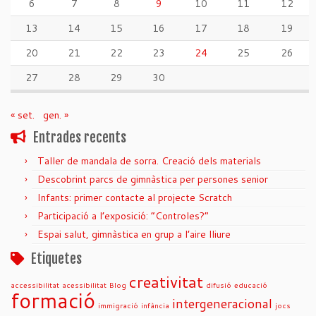
6
7
8
9
10
11
12
13
14
15
16
17
18
19
20
21
22
23
24
25
26
27
28
29
30
« set.
gen. »
Entrades recents
Taller de mandala de sorra. Creació dels materials
Descobrint parcs de gimnàstica per persones senior
Infants: primer contacte al projecte Scratch
Participació a l’exposició: “Controles?”
Espai salut, gimnàstica en grup a l’aire lliure
Etiquetes
creativitat
accessibilitat
acessibilitat
Blog
difusió
educació
formació
intergeneracional
immigració
infància
jocs