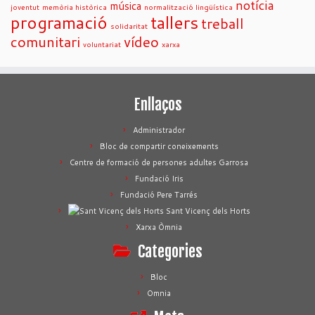
notícia
música
joventut
memòria històrica
normalització lingüística
programació
tallers
treball
solidaritat
comunitari
vídeo
voluntariat
xarxa
Enllaços
Administrador
Bloc de compartir coneixements
Centre de formació de persones adultes Garrosa
Fundació Iris
Fundació Pere Tarrés
Sant Vicenç dels Horts
Xarxa Òmnia
Categories
Bloc
Omnia