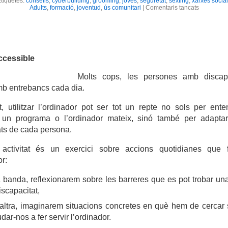
tiquetes:
consells
,
cyberbulluing
,
grooming
,
joves
,
seguretat
,
sexting
,
xarxes socia
a
Adults
,
formació
,
joventud
,
ús comunitari
|
Comentaris tancats
El
bon
ús
de
les
xarxes
socials
ccessible
Molts cops, les persones amb discap
mb entrebancs cada dia.
ot, utilitzar l’ordinador pot ser tot un repte no sols per ent
 un programa o l’ordinador mateix, sinó també per adaptar
ats de cada persona.
 activitat és un exercici sobre accions quotidianes que
or:
 banda, reflexionarem sobre les barreres que es pot trobar un
scapacitat,
l’altra, imaginarem situacions concretes en què hem de cercar
udar-nos a fer servir l’ordinador.