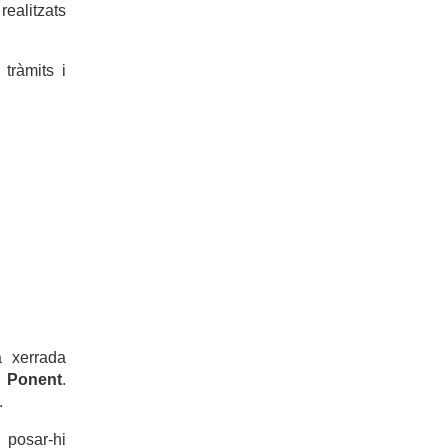
realitzats
tràmits i
a
Gestiona’t:
accés
a
tràmits
recursos
en
xarxa
a
a xerrada
artir
de
 Ponent
.
Symbaloo
.
 posar-hi