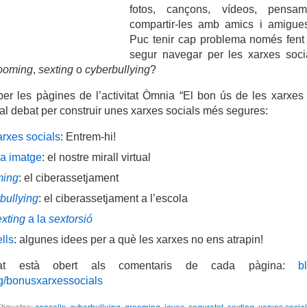
fotos, cançons, vídeos, pensa
compartir-les amb amics i amigu
Puc tenir cap problema només fent
segur navegar per les xarxes soc
ooming
,
sexting
o
cyberbullying
?
er les pàgines de l’activitat Òmnia “El bon ús de les xarxes s
 al debat per construir unes xarxes socials més segures:
arxes socials
: Entrem-hi!
va imatge
: el nostre mirall virtual
ming
: el ciberassetjament
bullying
: el ciberassetjament a l’escola
exting
a la
sextorsió
lls
: algunes idees per a què les xarxes no ens atrapin!
at està obert als comentaris de cada pàgina:
b
g/bonusxarxessocials