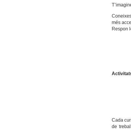
T’imagin
Coneixes 
més acce
Respon 
Activitat
Cada curs
de treba