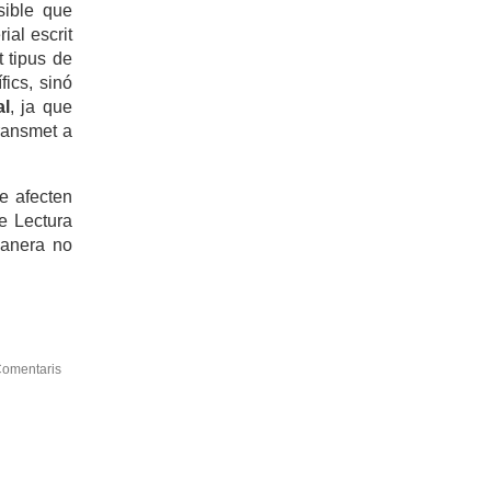
sible que
ial escrit
t tipus de
fics, sinó
al
, ja que
ransmet a
e afecten
de Lectura
manera no
omentaris