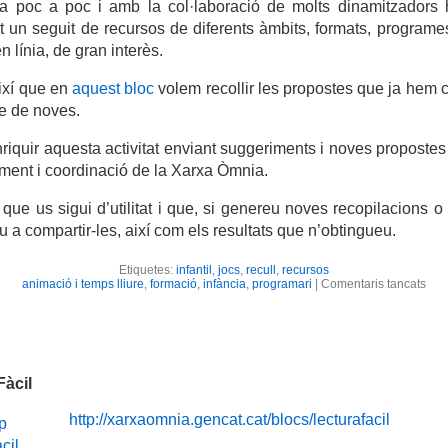
; a poc a poc i amb la col·laboració de molts dinamitzadors
t un seguit de recursos de diferents àmbits, formats, program
n línia, de gran interès.
ixí que en
aquest bloc
volem recollir les propostes que ja hem c
e de noves.
iquir aquesta activitat enviant suggeriments i noves propostes
ment i coordinació de la Xarxa Òmnia.
ue us sigui d’utilitat i que, si genereu noves recopilacions o a
 a compartir-les, així com els resultats que n’obtingueu.
Etiquetes:
infantil
,
jocs
,
recull
,
recursos
a
animació i temps lliure
,
formació
,
infància
,
programari
|
Comentaris tancats
Acti
Òmn
per
a
la
Infà
Fàcil
http://xarxaomnia.gencat.cat/blocs/lecturafacil