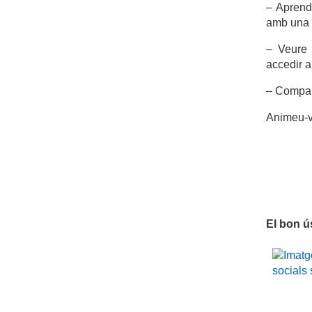
– Apren
amb una 
– Veur
accedir a
– Compar
Animeu-v
El bon ú