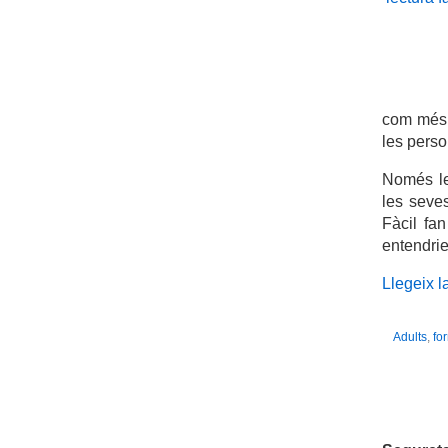
com més 
les perso
Només le
les seves
Fàcil fa
entendrie
Llegeix la
Adults
,
fo