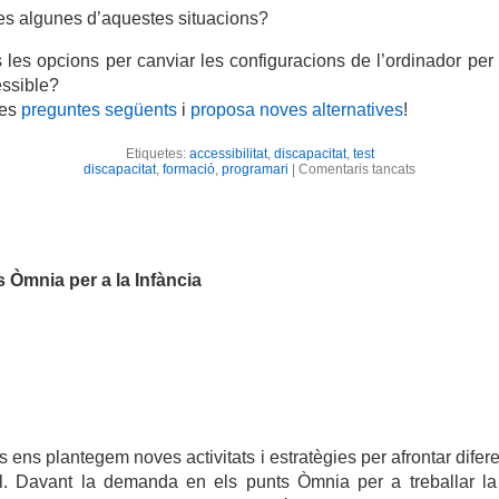
es algunes d’aquestes situacions?
les opcions per canviar les configuracions de l’ordinador per
ssible?
les
preguntes següents
i
proposa noves alternatives
!
Etiquetes:
accessibilitat
,
discapacitat
,
test
a
discapacitat
,
formació
,
programari
|
Comentaris tancats
Òmnia
accessible
s Òmnia per a la Infància
 ens plantegem noves activitats i estratègies per afrontar difer
ll. Davant la demanda en els punts Òmnia per a treballar la