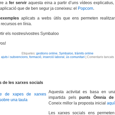
dre a
fer servir
aquesta eina a partir d’uns vídeos explicatius, 
aplicació que de ben segur ja coneixeu: el
Popcorn
.
e
exemples
aplicats a webs útils que ens permeten realitzar 
 recursos en línia.
tir els nostres/vostres Symbaloo
os!
Etiquetes:
gestions online
,
Symbaloo
,
tràmits online
ajuts i subvencions
,
formació
,
inserció laboral
,
ús comunitari
|
Comentaris tancats
i
s de les xarxes socials
Aquesta activitat es basa en un
p
impartida pels
punts Òmnia de
Coneix millor la proposta inicial
aquí
Les xarxes socials ens permeten