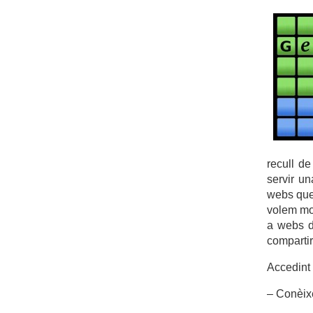
recull d
servir u
webs que 
volem mos
a webs d
compartir
Accedint a
– Conèix