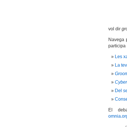
vol dir
gr
Navega p
participa
Les x
La te
Groo
Cyber
Del
s
Conse
El deb
omnia.or