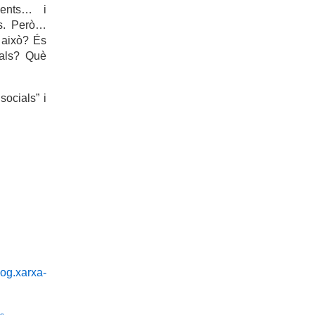
ments… i
es. Però…
 això? És
ials? Què
ocials” i
log.xarxa-