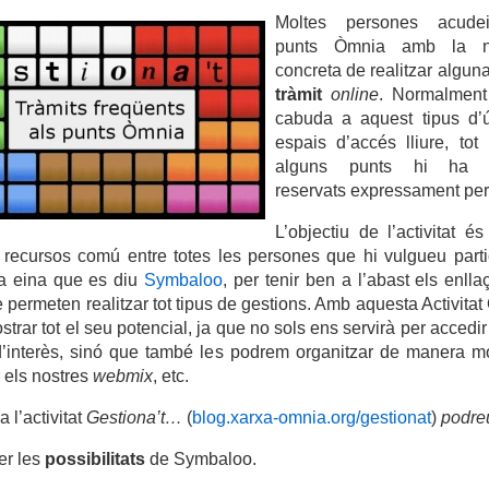
Moltes persones acude
punts Òmnia amb la ne
concreta de realitzar algun
tràmit
online
. Normalment
cabuda a aquest tipus d’
espais d’accés lliure, tot
alguns punts hi ha 
reservats expressament per 
L’objectiu de l’activitat é
e recursos comú entre totes les persones que hi vulgueu partic
na eina que es diu
Symbaloo
, per tenir ben a l’abast els enll
permeten realitzar tot tipus de gestions. Amb aquesta Activita
trar tot el seu potencial, ja que no sols ens servirà per accedir
’interès, sinó que també les podrem organitzar de manera mol
 els nostres
webmix
, etc.
 l’activitat
Gestiona’t…
(
blog.xarxa-omnia.org/gestionat
)
podre
er
les
possibilitats
de Symbaloo.