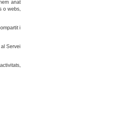
 hem anat
es o webs,
ompartit i
 al Servei
ctivitats,
vitats
ia
ncia