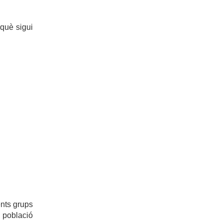
 què sigui
ents grups
 població