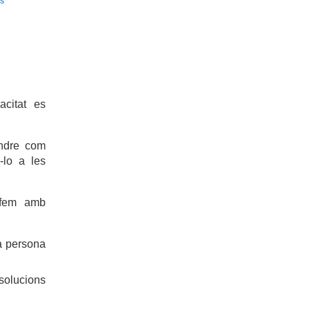
ls
acitat es
endre com
-lo a les
 fem amb
a persona
 solucions