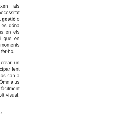
ixen als
cessitat
a
gestió
o
 es dóna
ús en els
 i que en
moments
fer-ho.
s crear un
ipar fent
aços cap a
t Òmnia us
 fàcilment
t visual,
u: