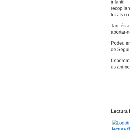
infantil
recopilan
locals o e
Tant és a
aportar-n
Podeu enr
de Segui
Esperem q
us animeu
Lectura 