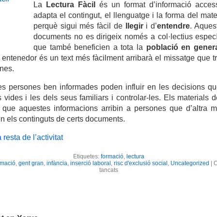
La
Lectura Fàcil
és un format d’informació acces
adapta el contingut, el llenguatge i la forma del mater
perquè sigui més fàcil de
llegir
i d’
entendre
. Aques
documents no es dirigeix només a col·lectius especí
que també beneficien a tota la
població en gener
entenedor és un text més fàcilment arribarà el missatge que t
nes.
s persones ben informades poden influir en les decisions qu
 vides i les dels seus familiars i controlar-les. Els materials 
n que aquestes informacions arribin a persones que d’altra 
n els continguts de certs documents.
 resta de l’activitat
Etiquetes:
formació
,
lectura
rmació
,
gent gran
,
infància
,
inserció laboral
,
risc d'exclusió social
,
Uncategorized
|
C
a
tancats
Lectura
Fàcil