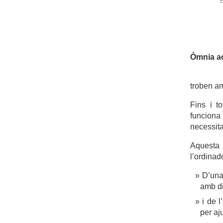
E
Òmnia a
troben a
Fins i t
funciona
necessit
Aquesta
l’ordinad
D’una
amb di
i de 
per aj