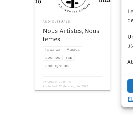
fan servir el espai que hi ha al teatre per
a gravar les […]
Le
de
AUDIOVISUALS
Nous Artistes, Nous
Un
temes
us
la xarxa
Musica
poemes
rap
A
underground
by
cpquatrecamins
Published
22 de març de 2024
E