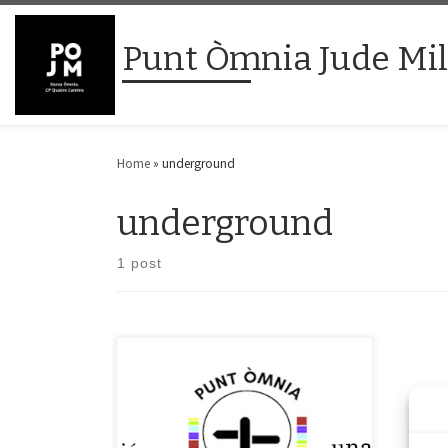
Skip to content
Punt Òmnia Jude Mi
Home
»
underground
underground
1 post
Música, lletres, ritmes diversos que
s’ajunten dins de l’espai i flueixen com
mai. Aquí tenim nivell, hi ha qualitat i les
tendències marquen estils. No són pocs,