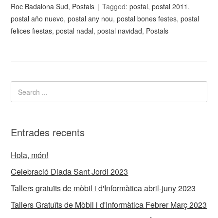
Roc Badalona Sud
,
Postals
Tagged:
postal
,
postal 2011
,
postal año nuevo
,
postal any nou
,
postal bones festes
,
postal
felices fiestas
,
postal nadal
,
postal navidad
,
Postals
Entrades recents
Hola, món!
Celebració Diada Sant Jordi 2023
Tallers gratuïts de mòbil i d'Informàtica abril-juny 2023
Tallers Gratuïts de Mòbil i d'Informàtica Febrer Març 2023