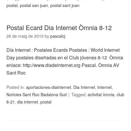
postal
,
postal san juan
,
postal sant joan
Postal Ecard Dia Internet Òmnia 8-12
26 de maig de 2010
by
pascalcj
Día Internet : Postales Ecards Postales : World Internet
Day postales diseñadas en el Club jóvenes 8-12 Òmnia
enlace: http://www.diadeinternet.org Pascal. Òmnia AV
Sant Roc
Posted in:
aportaciones-diainternet
,
Dia Internet
,
Internet
,
Notícies Sant Roc Badalona Sud
Tagged:
activitat òmnia
,
club
8-21
,
dia internet
,
postal