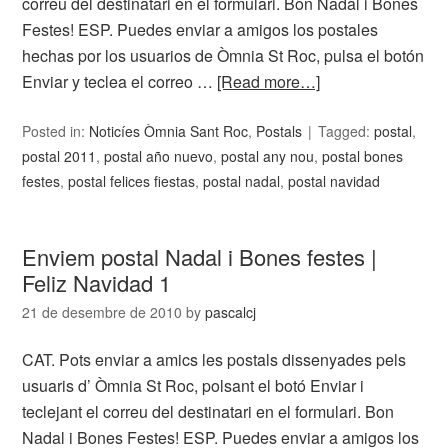
correu del destinatari en el formulari. Bon Nadal i Bones
Festes! ESP. Puedes enviar a amigos los postales
hechas por los usuarios de Òmnia St Roc, pulsa el botón
Enviar y teclea el correo …
[Read more…]
Posted in:
Noticíes Òmnia Sant Roc
,
Postals
Tagged:
postal
,
postal 2011
,
postal año nuevo
,
postal any nou
,
postal bones
festes
,
postal felices fiestas
,
postal nadal
,
postal navidad
Enviem postal Nadal i Bones festes |
Feliz Navidad 1
21 de desembre de 2010
by
pascalcj
CAT. Pots enviar a amics les postals dissenyades pels
usuaris d’ Òmnia St Roc, polsant el botó Enviar i
teclejant el correu del destinatari en el formulari. Bon
Nadal i Bones Festes! ESP. Puedes enviar a amigos los