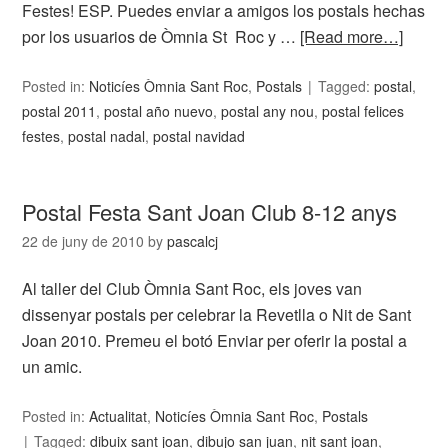
Festes! ESP. Puedes enviar a amigos los postals hechas
por los usuarios de Òmnia St Roc y …
[Read more…]
Posted in:
Noticíes Òmnia Sant Roc
,
Postals
Tagged:
postal
,
postal 2011
,
postal año nuevo
,
postal any nou
,
postal felices
festes
,
postal nadal
,
postal navidad
Postal Festa Sant Joan Club 8-12 anys
22 de juny de 2010
by
pascalcj
Al taller del Club Òmnia Sant Roc, els joves van
dissenyar postals per celebrar la Revetlla o Nit de Sant
Joan 2010. Premeu el botó Enviar per oferir la postal a
un amic.
Posted in:
Actualitat
,
Noticíes Òmnia Sant Roc
,
Postals
Tagged:
dibuix sant joan
,
dibujo san juan
,
nit sant joan
,