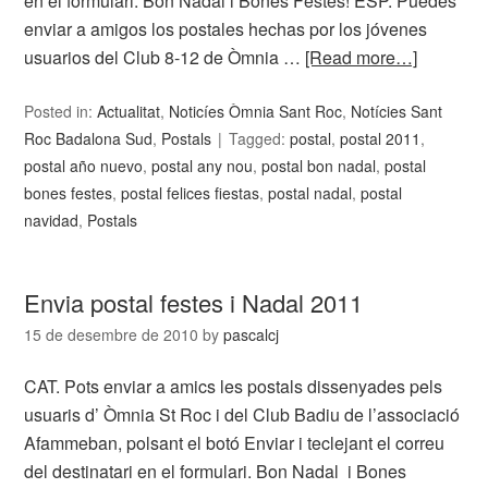
en el formulari. Bon Nadal i Bones Festes! ESP. Puedes
enviar a amigos los postales hechas por los jóvenes
usuarios del Club 8-12 de Òmnia …
[Read more…]
Posted in:
Actualitat
,
Noticíes Òmnia Sant Roc
,
Notícies Sant
Roc Badalona Sud
,
Postals
Tagged:
postal
,
postal 2011
,
postal año nuevo
,
postal any nou
,
postal bon nadal
,
postal
bones festes
,
postal felices fiestas
,
postal nadal
,
postal
navidad
,
Postals
Envia postal festes i Nadal 2011
15 de desembre de 2010
by
pascalcj
CAT. Pots enviar a amics les postals dissenyades pels
usuaris d’ Òmnia St Roc i del Club Badiu de l’associació
Afammeban, polsant el botó Enviar i teclejant el correu
del destinatari en el formulari. Bon Nadal i Bones