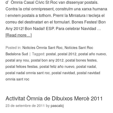
d’ Òmnia Casal Cívic St Roc van dissenyar postals.
Contra la crisi omnipresent, construïm una xarxa humana
i enviem postals a tothom. Premi la Miniatura i tecleja el
correu del destinatari en el formulari. Bones Festes! Bon
Any 2012! Bon Nadal! ESP. Para celebrar Navidad …
[Read more…]
Posted in:
Noticíes Òmnia Sant Roc
,
Notícies Sant Roc
Badalona Sud
Tagged:
postal
,
postal 2012
,
postal año nuevo
,
postal any nou
,
postal bon any 2012
,
postal bones festes
,
postal felices fiestas
,
postal feliz año nuevo
,
postal nadal
,
postal nadal omnia sant roc
,
postal navidad
,
postal navidad
omnia sant roc
Activitat Òmnia de Dibuixos Mercè 2011
23 de setembre de 2011
by
pascalcj