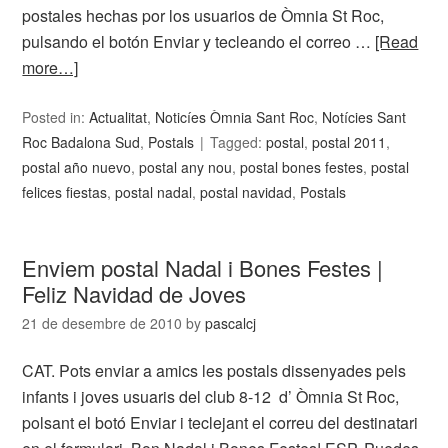
postales hechas por los usuarios de Òmnia St Roc,
pulsando el botón Enviar y tecleando el correo …
[Read
more…]
Posted in:
Actualitat
,
Noticíes Òmnia Sant Roc
,
Notícies Sant
Roc Badalona Sud
,
Postals
Tagged:
postal
,
postal 2011
,
postal año nuevo
,
postal any nou
,
postal bones festes
,
postal
felices fiestas
,
postal nadal
,
postal navidad
,
Postals
Enviem postal Nadal i Bones Festes |
Feliz Navidad de Joves
21 de desembre de 2010
by
pascalcj
CAT. Pots enviar a amics les postals dissenyades pels
infants i joves usuaris del club 8-12 d’ Òmnia St Roc,
polsant el botó Enviar i teclejant el correu del destinatari