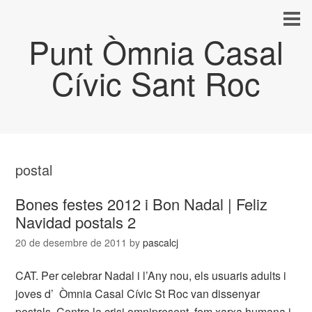
Punt Òmnia Casal
Cívic Sant Roc
postal
Bones festes 2012 i Bon Nadal | Feliz
Navidad postals 2
20 de desembre de 2011
by
pascalcj
CAT. Per celebrar Nadal i l’Any nou, els usuaris adults i
joves d’ Òmnia Casal Cívic St Roc van dissenyar
postals. Contra la crisi omnipresent, fem xarxa humana i