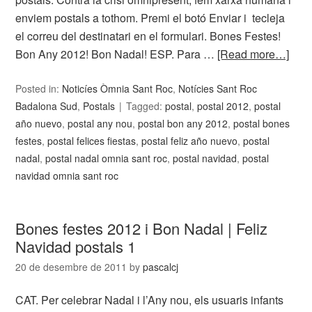
enviem postals a tothom. Premi el botó Enviar i tecleja
el correu del destinatari en el formulari. Bones Festes!
Bon Any 2012! Bon Nadal! ESP. Para …
[Read more…]
Posted in:
Noticíes Òmnia Sant Roc
,
Notícies Sant Roc
Badalona Sud
,
Postals
Tagged:
postal
,
postal 2012
,
postal
año nuevo
,
postal any nou
,
postal bon any 2012
,
postal bones
festes
,
postal felices fiestas
,
postal feliz año nuevo
,
postal
nadal
,
postal nadal omnia sant roc
,
postal navidad
,
postal
navidad omnia sant roc
Bones festes 2012 i Bon Nadal | Feliz
Navidad postals 1
20 de desembre de 2011
by
pascalcj
CAT. Per celebrar Nadal i l’Any nou, els usuaris infants