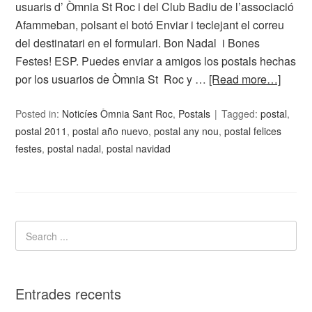
usuaris d’ Òmnia St Roc i del Club Badiu de l’associació
Afammeban, polsant el botó Enviar i teclejant el correu
del destinatari en el formulari. Bon Nadal i Bones
Festes! ESP. Puedes enviar a amigos los postals hechas
por los usuarios de Òmnia St Roc y …
[Read more…]
Posted in:
Noticíes Òmnia Sant Roc
,
Postals
Tagged:
postal
,
postal 2011
,
postal año nuevo
,
postal any nou
,
postal felices
festes
,
postal nadal
,
postal navidad
Entrades recents