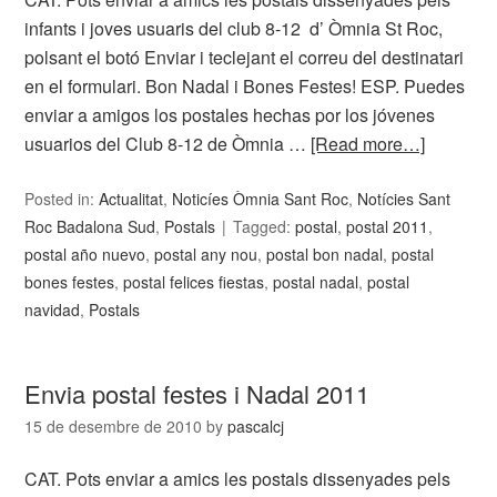
infants i joves usuaris del club 8-12 d’ Òmnia St Roc,
polsant el botó Enviar i teclejant el correu del destinatari
en el formulari. Bon Nadal i Bones Festes! ESP. Puedes
enviar a amigos los postales hechas por los jóvenes
usuarios del Club 8-12 de Òmnia …
[Read more…]
Posted in:
Actualitat
,
Noticíes Òmnia Sant Roc
,
Notícies Sant
Roc Badalona Sud
,
Postals
Tagged:
postal
,
postal 2011
,
postal año nuevo
,
postal any nou
,
postal bon nadal
,
postal
bones festes
,
postal felices fiestas
,
postal nadal
,
postal
navidad
,
Postals
Envia postal festes i Nadal 2011
15 de desembre de 2010
by
pascalcj
CAT. Pots enviar a amics les postals dissenyades pels