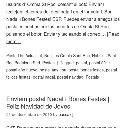
usuaris d’ Òmnia St Roc, polsant el botó Enviar i
teclejant el correu del destinatari en el formulari. Bon
Nadal i Bones Festes! ESP. Puedes enviar a amigos los
postales hechas por los usuarios de Òmnia St Roc,
pulsando el botón Enviar y tecleando el correo …
[Read
more…]
Posted in:
Actualitat
,
Noticíes Òmnia Sant Roc
,
Notícies Sant
Roc Badalona Sud
,
Postals
Tagged:
postal
,
postal 2011
,
postal año nuevo
,
postal any nou
,
postal bones festes
,
postal
felices fiestas
,
postal nadal
,
postal navidad
,
Postals
Enviem postal Nadal i Bones Festes |
Feliz Navidad de Joves
21 de desembre de 2010
by
pascalcj
CAT. Pots enviar a amics les postals dissenyades pels