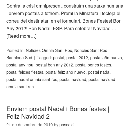
Contra la crisi omnipresent, construïm una xarxa humana
i enviem postals a tothom. Premi la Miniatura i tecleja el
correu del destinatari en el formulari. Bones Festes! Bon
Any 2012! Bon Nadal! ESP. Para celebrar Navidad …
[Read more…]
Posted in:
Noticíes Òmnia Sant Roc
,
Notícies Sant Roc
Badalona Sud
Tagged:
postal
,
postal 2012
,
postal año nuevo
,
postal any nou
,
postal bon any 2012
,
postal bones festes
,
postal felices fiestas
,
postal feliz año nuevo
,
postal nadal
,
postal nadal omnia sant roc
,
postal navidad
,
postal navidad
omnia sant roc
Enviem postal Nadal i Bones festes |
Feliz Navidad 2
21 de desembre de 2010
by
pascalcj