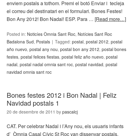
enviem postals a tothom. Premi el botó Enviar i tecleja
el correu del destinatari en el formulari. Bones Festes!
Bon Any 2012! Bon Nadal! ESP. Para …
[Read more…]
Posted in:
Noticíes Òmnia Sant Roc
,
Notícies Sant Roc
Badalona Sud
,
Postals
Tagged:
postal
,
postal 2012
,
postal
año nuevo
,
postal any nou
,
postal bon any 2012
,
postal bones
festes
,
postal felices fiestas
,
postal feliz año nuevo
,
postal
nadal
,
postal nadal omnia sant roc
,
postal navidad
,
postal
navidad omnia sant roc
Bones festes 2012 i Bon Nadal | Feliz
Navidad postals 1
20 de desembre de 2011
by
pascalcj
CAT. Per celebrar Nadal i l’Any nou, els usuaris infants
d’ Òmnia Casal Cívic St Roc van dissenyar postals.