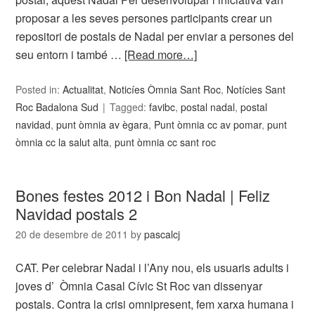
proposar a les seves persones participants crear un
repositori de postals de Nadal per enviar a persones del
seu entorn i també …
[Read more…]
Posted in:
Actualitat
,
Noticíes Òmnia Sant Roc
,
Notícies Sant
Roc Badalona Sud
Tagged:
favibc
,
postal nadal
,
postal
navidad
,
punt òmnia av ègara
,
Punt òmnia cc av pomar
,
punt
òmnia cc la salut alta
,
punt òmnia cc sant roc
Bones festes 2012 i Bon Nadal | Feliz
Navidad postals 2
20 de desembre de 2011
by
pascalcj
CAT. Per celebrar Nadal i l’Any nou, els usuaris adults i
joves d’ Òmnia Casal Cívic St Roc van dissenyar
postals. Contra la crisi omnipresent, fem xarxa humana i