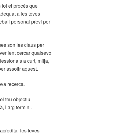
m tot el procés que
adequat a les teves
eball personal previ per
ues son les claus per
onvenient cercar qualsevol
fessionals a curt, mitja,
per assolir aquest.
eva recerca.
el teu objectiu
, llarg termini.
acreditar les teves