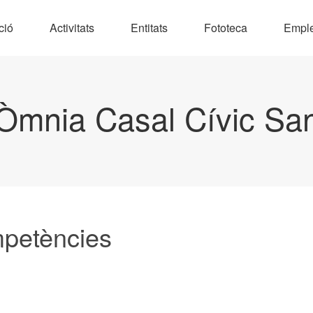
ció
Activitats
Entitats
Fototeca
Empl
Òmnia Casal Cívic Sa
mpetències