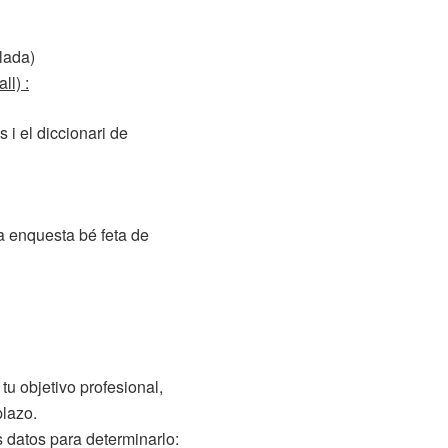
lada)
ll) :
 i el diccionari de
a enquesta bé feta de
tu objetivo profesional,
plazo.
 datos para determinarlo: