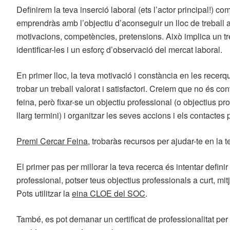
Definirem la teva inserció laboral (ets l’actor principal!) co
emprendràs amb l’objectiu d’aconseguir un lloc de treball 
motivacions, competències, pretensions. Això implica un tr
identificar-les i un esforç d’observació del mercat laboral.
En primer lloc, la teva motivació i constància en les recerq
trobar un treball valorat i satisfactori. Creiem que no és c
feina, però fixar-se un objectiu professional (o objectius pro
llarg termini) i organitzar les seves accions i els contactes 
Premi Cercar Feina
, trobaràs recursos per ajudar-te en la t
El primer pas per millorar la teva recerca és intentar definir 
professional, potser teus objectius professionals a curt, mitjà
Pots utilitzar la
eina CLOE del SOC
.
També, es pot demanar un certificat de professionalitat per 