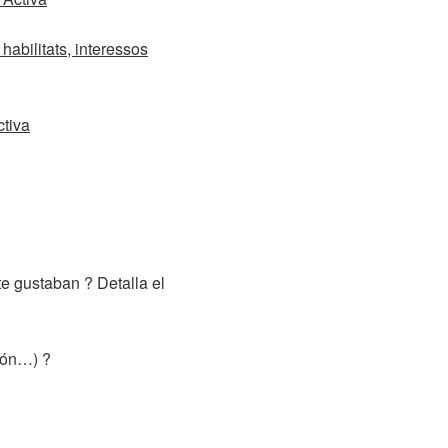
habilitats, interessos
tiva
te gustaban ? Detalla el
ción…) ?