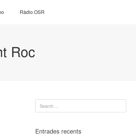
eo
Ràdio OSR
nt Roc
Entrades recents