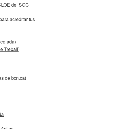
a CLOE del SOC
para acreditar tus
Reglada)
e Treball)
as de bcn.cat
da
 Activa