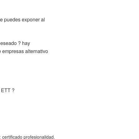
ue puedes exponer al
 deseado ? hay
e empresas alternativo
l ETT ?
:
certificado profesionalidad
,