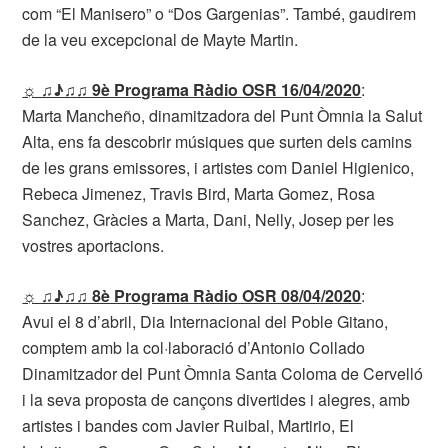
com “El Manisero” o “Dos Gargenias”. També, gaudirem
de la veu excepcional de Mayte Martin.
☼ ♫♪♫♫ 9è Programa Ràdio OSR 16/04/2020
:
Marta Mancheño, dinamitzadora del Punt Òmnia la Salut
Alta, ens fa descobrir músiques que surten dels camins
de les grans emissores, i artistes com Daniel Higienico,
Rebeca Jimenez, Travis Bird, Marta Gomez, Rosa
Sanchez, Gràcies a Marta, Dani, Nelly, Josep per les
vostres aportacions.
☼ ♫♪♫♫ 8è Programa Ràdio OSR 08/04/2020
:
Avui el 8 d’abril, Dia Internacional del Poble Gitano,
comptem amb la col·laboració d’Antonio Collado
Dinamitzador del Punt Òmnia Santa Coloma de Cervelló
i la seva proposta de cançons divertides i alegres, amb
artistes i bandes com Javier Ruibal, Martirio, El