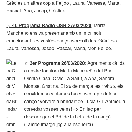
Gràcies un altres cop a Feijóo , Laura, Vanessa, Marta,
Pascal, Ana, Josep, Cristina.
☼ 4t. Programa Ràdio OSR 27/03/2020
: Marta
Mancheño ens va presentar amb un inici molt
emocionant, les vostres cançons recollides. Gràcies a
Laura, Vanessa, Josep, Pascal, Marta, Mon Feijoó.
☼ 3er Programa 26/03/2020
: Agraïments càlids
a nostre locutora Marta Mancheño del Punt
Òmnia Casal Cívic La Salut, a Ana, Sandra,
Montse, Cristina. El 26 de març a les 19h55, els
convidem a cantar als balcons o reproduir la
cançó “Volveré a brindar” de Lucía Gil. Animeu a
convidar vostres veïns! =>
Enllaç per
descarregar el Pdf de la lletra de la cançó
(També imatge jpg a la esquerra).