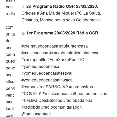
☼ 2n Programa Ràdio OSR 23/03/2020.
Gràcies a Ana Ma de Miguel (PO La Salut),
Cristinas, Montse per la seva Colaboració :
☼ 1er Programa 20/03/2020 Ràdio OSR
#joemquedoencasa #culturaencasa
#musicaacasa #xarxaòmnia #omniaacasa
#xarxapunttic #FemXarxaPuntTIC
#yomequedoencasa
#yomequedoencasafestival
#yomequedoencasamusica
#coronavirusSARSCoV2 #coronavirus
#COVID19 #musicaencasa #badalonanoticies
#FestivalDelsBalcons #radiobadalona
#radiobdn #radiocomunitariabdn
@omniasantroc