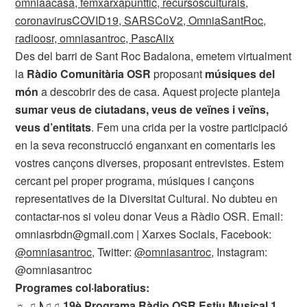
Des del barri de Sant Roc Badalona, emetem virtualment
la
Ràdio Comunitària OSR
proposant
músiques del
món
a descobrir des de casa. Aquest projecte planteja
sumar veus de ciutadans, veus de veïnes i veïns,
veus d’entitats
. Fem una crida per la vostre participació
en la seva reconstrucció enganxant en comentaris les
vostres cançons diverses, proposant entrevistes. Estem
cercant pel proper programa, músiques i cançons
representatives de la Diversitat Cultural. No dubteu en
contactar-nos si voleu donar Veus a Ràdio OSR. Email:
omniasrbdn@gmail.com | Xarxes Socials, Facebook:
@omniasantroc
, Twitter:
@omniasantroc
, Instagram:
@omniasantroc
Programes col·laboratius:
☼ ♫♪♫♫ 19è Programa Ràdio OSR Estiu Musical 1