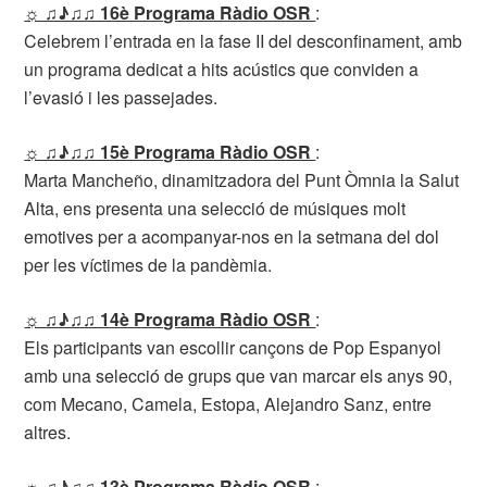
☼ ♫♪♫♫ 16è Programa Ràdio OSR
:
Celebrem l’entrada en la fase II del desconfinament, amb
un programa dedicat a hits acústics que conviden a
l’evasió i les passejades.
☼ ♫♪♫♫ 15è Programa Ràdio OSR
:
Marta Mancheño, dinamitzadora del Punt Òmnia la Salut
Alta, ens presenta una selecció de músiques molt
emotives per a acompanyar-nos en la setmana del dol
per les víctimes de la pandèmia.
☼ ♫♪♫♫ 14è Programa Ràdio OSR
:
Els participants van escollir cançons de Pop Espanyol
amb una selecció de grups que van marcar els anys 90,
com Mecano, Camela, Estopa, Alejandro Sanz, entre
altres.
☼ ♫♪♫♫ 13è Programa Ràdio OSR
: