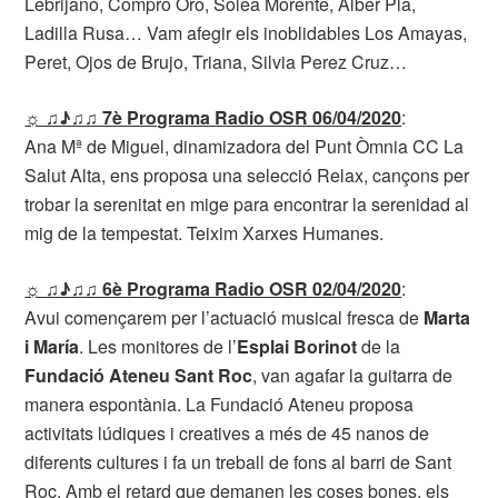
Lebrijano, Compro Oro, Solea Morente, Alber Pla,
Ladilla Rusa… Vam afegir els inoblidables Los Amayas,
Peret, Ojos de Brujo, Triana, Silvia Perez Cruz…
☼ ♫♪♫♫ 7è Programa Radio OSR 06/04/2020
:
Ana Mª de Miguel, dinamizadora del Punt Òmnia CC La
Salut Alta, ens proposa una selecció Relax, cançons per
trobar la serenitat en mige para encontrar la serenidad al
mig de la tempestat. Teixim Xarxes Humanes.
☼ ♫♪♫♫ 6è Programa Radio OSR 02/04/2020
:
Avui començarem per l’actuació musical fresca de
Marta
i María
. Les monitores de l’
Esplai Borinot
de la
Fundació Ateneu Sant Roc
, van agafar la guitarra de
manera espontània. La Fundació Ateneu proposa
activitats lúdiques i creatives a més de 45 nanos de
diferents cultures i fa un treball de fons al barri de Sant
Roc. Amb el retard que demanen les coses bones, els