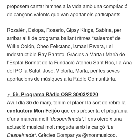
proposem cantar himnes a la vida amb una compilació
de cançons valents que van aportar els participants.
Rozalén, Estopa, Rosario, Gipsy Kings, Sabina, per
arribar al fi de programa ballant ritmes “salseros” de
Willie Colón, Cheo Feliciano, Ismael Rivera, i el
indestructible Ray Barreto. Gràcies a Marta i María de
l’Esplai Borinot de la Fundació Ateneu Sant Roc, i a Ana
del PO la Salut, José, Victoria, Marta, per les seves
aportacions de músiques a la Ràdio Comunitària.
☼ 5è. Programa Ràdio OSR 30/03/2020
Avui dia 30 de març, tenim el plaer i la sort de rebre la
cantautora
Mon Feijóo
que ens presenta el programa
d’una manera molt
“despentinada”
, i ens ofereix una
actuació musical molt moguda amb la cançó
“La
Despeinada”
. Gràcies Companya @monmusicoo.