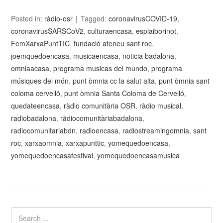
Posted in:
ràdio-osr
Tagged:
coronavirusCOVID-19
,
coronavirusSARSCoV2
,
culturaencasa
,
esplaiborinot
,
FemXarxaPuntTIC
,
fundació ateneu sant roc
,
joemquedoencasa
,
musicaencasa
,
noticia badalona
,
omniaacasa
,
programa musicas del mundo
,
programa
músiques del món
,
punt òmnia cc la salut alta
,
punt òmnia sant
coloma cervelló
,
punt òmnia Santa Coloma de Cervelló
,
quedateencasa
,
ràdio comunitària OSR
,
ràdio musical
,
radiobadalona
,
ràdiocomunitàriabadalona
,
radiocomunitariabdn
,
radioencasa
,
radiostreamingomnia
,
sant
roc
,
xarxaomnia
,
xarxapunttic
,
yomequedoencasa
,
yomequedoencasafestival
,
yomequedoencasamusica