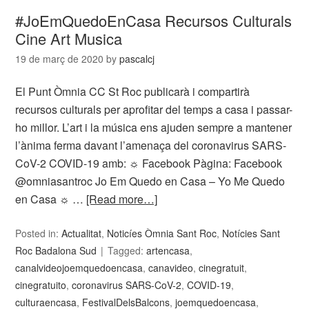
#JoEmQuedoEnCasa Recursos Culturals
Cine Art Musica
19 de març de 2020
by
pascalcj
El Punt Òmnia CC St Roc publicarà i compartirà
recursos culturals per aprofitar del temps a casa i passar-
ho millor. L’art i la música ens ajuden sempre a mantener
l’ànima ferma davant l’amenaça del coronavirus SARS-
CoV-2 COVID-19 amb: ☼ Facebook Pàgina: Facebook
@omniasantroc Jo Em Quedo en Casa – Yo Me Quedo
en Casa ☼ …
[Read more…]
Posted in:
Actualitat
,
Noticíes Òmnia Sant Roc
,
Notícies Sant
Roc Badalona Sud
Tagged:
artencasa
,
canalvideojoemquedoencasa
,
canavideo
,
cinegratuit
,
cinegratuito
,
coronavirus SARS-CoV-2
,
COVID-19
,
culturaencasa
,
FestivalDelsBalcons
,
joemquedoencasa
,