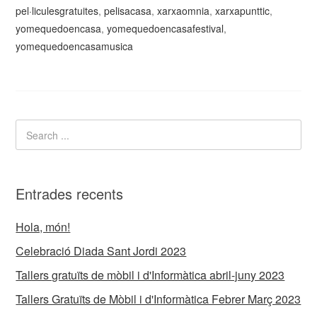
pel·liculesgratuites
,
pelisacasa
,
xarxaomnia
,
xarxapunttic
,
yomequedoencasa
,
yomequedoencasafestival
,
yomequedoencasamusica
Entrades recents
Hola, món!
Celebració Diada Sant Jordi 2023
Tallers gratuïts de mòbil i d'Informàtica abril-juny 2023
Tallers Gratuïts de Mòbil i d'Informàtica Febrer Març 2023