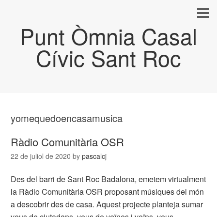
Punt Òmnia Casal
Cívic Sant Roc
yomequedoencasamusica
Ràdio Comunitària OSR
22 de juliol de 2020
by
pascalcj
Des del barri de Sant Roc Badalona, emetem virtualment
la Ràdio Comunitària OSR proposant músiques del món
a descobrir des de casa. Aquest projecte planteja sumar
veus de ciutadans, veus de veïnes i veïns, veus