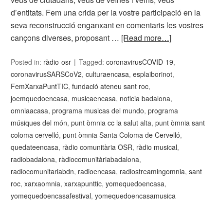
d’entitats. Fem una crida per la vostre participació en la
seva reconstrucció enganxant en comentaris les vostres
cançons diverses, proposant …
[Read more…]
Posted in:
ràdio-osr
Tagged:
coronavirusCOVID-19
,
coronavirusSARSCoV2
,
culturaencasa
,
esplaiborinot
,
FemXarxaPuntTIC
,
fundació ateneu sant roc
,
joemquedoencasa
,
musicaencasa
,
noticia badalona
,
omniaacasa
,
programa musicas del mundo
,
programa
músiques del món
,
punt òmnia cc la salut alta
,
punt òmnia sant
coloma cervelló
,
punt òmnia Santa Coloma de Cervelló
,
quedateencasa
,
ràdio comunitària OSR
,
ràdio musical
,
radiobadalona
,
ràdiocomunitàriabadalona
,
radiocomunitariabdn
,
radioencasa
,
radiostreamingomnia
,
sant
roc
,
xarxaomnia
,
xarxapunttic
,
yomequedoencasa
,
yomequedoencasafestival
,
yomequedoencasamusica