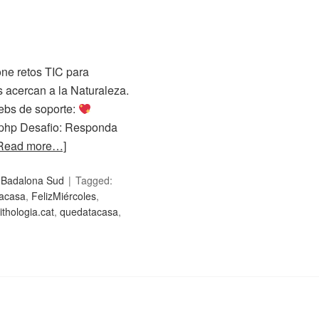
ne retos TIC para
 acercan a la Naturaleza.
Webs de soporte:
s.php Desafio: Responda
Read more…]
c Badalona Sud
Tagged:
aacasa
,
FelizMiércoles
,
ithologia.cat
,
quedatacasa
,