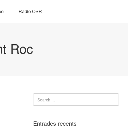
eo
Ràdio OSR
nt Roc
Entrades recents