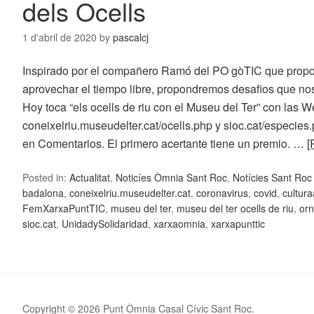
dels Ocells
1 d'abril de 2020
by
pascalcj
Inspirado por el compañero Ramó del PO gòTIC que propo
aprovechar el tiempo libre, propondremos desafios que nos
Hoy toca “els ocells de riu con el Museu del Ter” con las 
coneixelriu.museudelter.cat/ocells.php y sioc.cat/especie
en Comentarios. El primero acertante tiene un premio. …
[
Posted in:
Actualitat
,
Noticíes Òmnia Sant Roc
,
Notícies Sant Ro
badalona
,
coneixelriu.museudelter.cat
,
coronavirus
,
covid
,
cultur
FemXarxaPuntTIC
,
museu del ter
,
museu del ter ocells de riu
,
orn
sioc.cat
,
UnidadySolidaridad
,
xarxaomnia
,
xarxapunttic
Copyright © 2026 Punt Òmnia Casal Cívic Sant Roc.