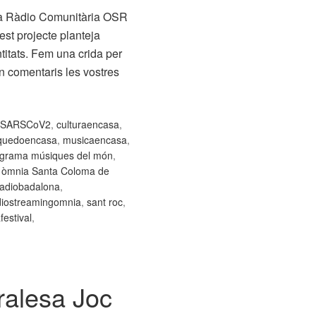
la Ràdio Comunitària OSR
st projecte planteja
titats. Fem una crida per
n comentaris les vostres
usSARSCoV2
,
culturaencasa
,
quedoencasa
,
musicaencasa
,
grama músiques del món
,
 òmnia Santa Coloma de
radiobadalona
,
diostreamingomnia
,
sant roc
,
estival
,
ralesa Joc