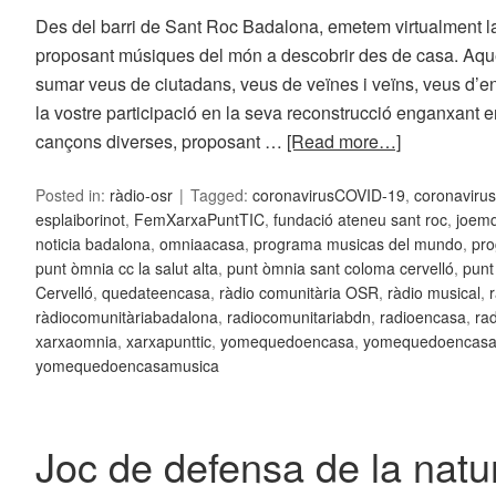
Des del barri de Sant Roc Badalona, emetem virtualment 
proposant músiques del món a descobrir des de casa. Aque
sumar veus de ciutadans, veus de veïnes i veïns, veus d’en
la vostre participació en la seva reconstrucció enganxant e
cançons diverses, proposant …
[Read more…]
Posted in:
ràdio-osr
Tagged:
coronavirusCOVID-19
,
coronavir
esplaiborinot
,
FemXarxaPuntTIC
,
fundació ateneu sant roc
,
joem
noticia badalona
,
omniaacasa
,
programa musicas del mundo
,
pro
punt òmnia cc la salut alta
,
punt òmnia sant coloma cervelló
,
punt
Cervelló
,
quedateencasa
,
ràdio comunitària OSR
,
ràdio musical
,
ràdiocomunitàriabadalona
,
radiocomunitariabdn
,
radioencasa
,
ra
xarxaomnia
,
xarxapunttic
,
yomequedoencasa
,
yomequedoencasaf
yomequedoencasamusica
Joc de defensa de la natu