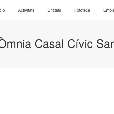
ció
Activitats
Entitats
Fototeca
Empl
Òmnia Casal Cívic Sa