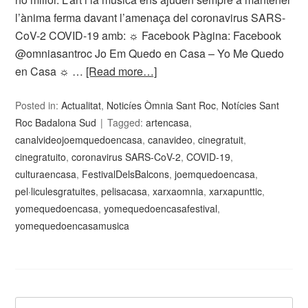
l’ànima ferma davant l’amenaça del coronavirus SARS-
CoV-2 COVID-19 amb: ☼ Facebook Pàgina: Facebook
@omniasantroc Jo Em Quedo en Casa – Yo Me Quedo
en Casa ☼ …
[Read more…]
Posted in:
Actualitat
,
Noticíes Òmnia Sant Roc
,
Notícies Sant
Roc Badalona Sud
Tagged:
artencasa
,
canalvideojoemquedoencasa
,
canavideo
,
cinegratuit
,
cinegratuito
,
coronavirus SARS-CoV-2
,
COVID-19
,
culturaencasa
,
FestivalDelsBalcons
,
joemquedoencasa
,
pel·liculesgratuites
,
pelisacasa
,
xarxaomnia
,
xarxapunttic
,
yomequedoencasa
,
yomequedoencasafestival
,
yomequedoencasamusica