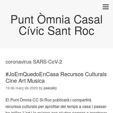
Punt Òmnia Casal
Cívic Sant Roc
coronavirus SARS-CoV-2
#JoEmQuedoEnCasa Recursos Culturals
Cine Art Musica
19 de març de 2020
by
pascalcj
El Punt Òmnia CC St Roc publicarà i compartirà
recursos culturals per aprofitar del temps a casa i passar-
ho millor. L’art i la música ens ajuden sempre a mantener