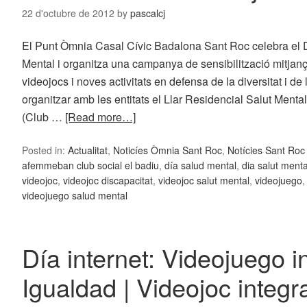
22 d'octubre de 2012
by
pascalcj
El Punt Òmnia Casal Cívic Badalona Sant Roc celebra el D
Mental i organitza una campanya de sensibilització mitjanç
videojocs i noves activitats en defensa de la diversitat i de 
organitzar amb les entitats el Llar Residencial Salut Ment
(Club …
[Read more…]
Posted in:
Actualitat
,
Noticíes Òmnia Sant Roc
,
Notícies Sant Ro
afemmeban club social el badiu
,
día salud mental
,
dia salut menta
videojoc
,
videojoc discapacitat
,
videojoc salut mental
,
videojuego
videojuego salud mental
Día internet: Videojuego i
Igualdad | Videojoc integra