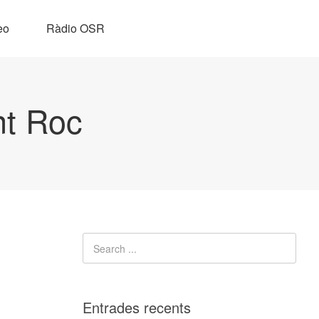
eo
Ràdio OSR
nt Roc
Entrades recents