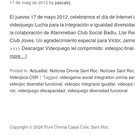
17 de maig de 2012
by
pascalcj
El jueves 17 de mayo 2012, celebramos el día de Internet c
videojuego Lucha para la integración e igualdad diversidad
la colaboración de Afammeban Club Social Badiu, Llar Res
Club Joves. Un agradecimiento especial para Víctor, Jaime,
>>>> Descargar Videojuego IeI comprimido: videojoc-final
more…]
Posted in:
Actualitat
,
Noticíes Òmnia Sant Roc
,
Notícies Sant Ro
Videojocs OSR
Tagged:
videogame social integration omnia san
videojoc diversitat funcional
,
videojoc integracio igualtat
,
videojoc 
roc
,
videojuego discapacidad
,
videojuego diversidad funcional
Copyright © 2026 Punt Òmnia Casal Cívic Sant Roc.