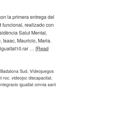
on la primera entrega del
 funcional, realizado con
idència Salut Mental,
 Isaac, Mauricio, Maria.
-igualtat10.rar …
[Read
c Badalona Sud
,
Vídeojuegos
t roc
,
videojoc discapacitat
,
integracio igualtat omnia sant