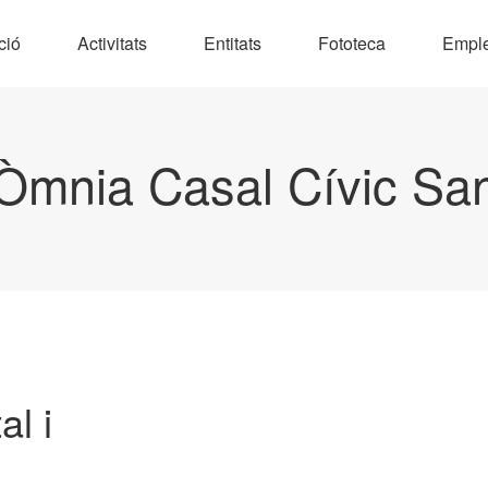
ció
Activitats
Entitats
Fototeca
Empl
Òmnia Casal Cívic Sa
l i