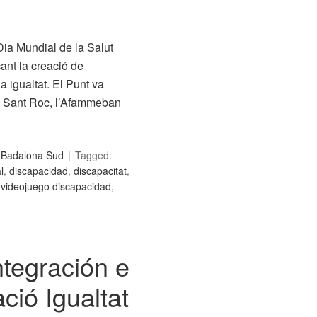
ia Mundial de la Salut
ant la creació de
la igualtat. El Punt va
al Sant Roc, l’Afammeban
c Badalona Sud
Tagged:
l
,
discapacidad
,
discapacitat
,
,
videojuego discapacidad
,
ntegración e
ció Igualtat