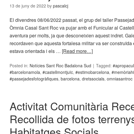
13 de juny de 2022
by
pascalcj
El divendres 08/06/2022 passat, el grup del taller Passeja
Òmnia Casal Sant Roc va pujar amb el Funicular al Castell
aventura per molts, ja que desconeixien aquest indret. Gal
recordaven que aquesta fortalesa militar va ser construïda 
estava orientada i els …
[Read more…]
Posted in:
Notícies Sant Roc Badalona Sud
Tagged:
#apropacul
#barcelonamola
,
#castellmontjuïc
,
#estimobarcelona
,
#memòriahi
#passejadesfotogràfiques
,
barcelona
,
dretssocials
,
omniasantroc
Activitat Comunitària Rec
Recollida de fotos terreny
Habitatges Socials