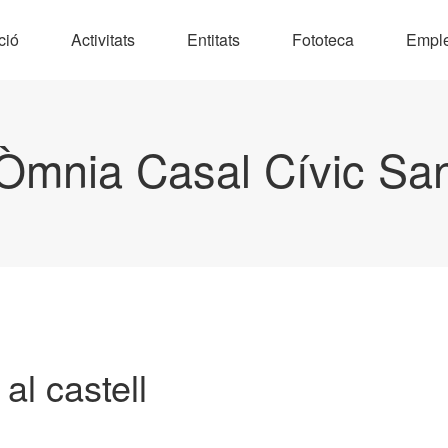
ció
Activitats
Entitats
Fototeca
Empl
Òmnia Casal Cívic Sa
al castell