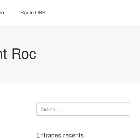
eo
Ràdio OSR
nt Roc
Entrades recents