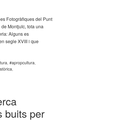
des Fotogràfiques del Punt
 de Montjuïc, tota una
eria: Alguns es
en segle XVIII i que
tura
,
#apropcultura
,
stòrica
,
erca
s buits per