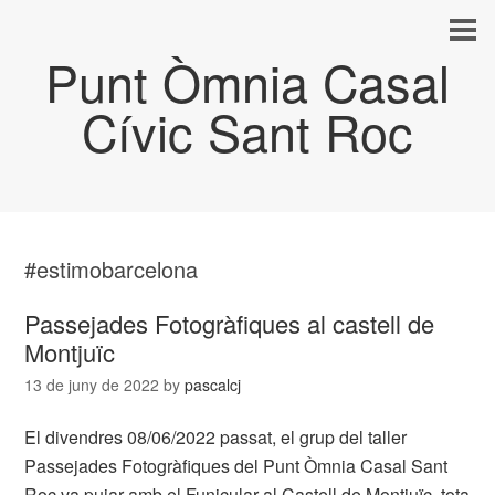
Punt Òmnia Casal
Cívic Sant Roc
#estimobarcelona
Passejades Fotogràfiques al castell de
Montjuïc
13 de juny de 2022
by
pascalcj
El divendres 08/06/2022 passat, el grup del taller
Passejades Fotogràfiques del Punt Òmnia Casal Sant
Roc va pujar amb el Funicular al Castell de Montjuïc, tota