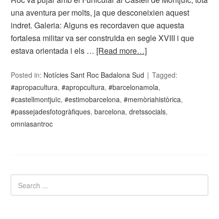
una aventura per molts, ja que desconeixien aquest
indret. Galeria: Alguns es recordaven que aquesta
fortalesa militar va ser construïda en segle XVIII i que
estava orientada i els …
[Read more…]
Posted in:
Notícies Sant Roc Badalona Sud
Tagged:
#apropacultura
,
#apropcultura
,
#barcelonamola
,
#castellmontjuïc
,
#estimobarcelona
,
#memòriahistòrica
,
#passejadesfotogràfiques
,
barcelona
,
dretssocials
,
omniasantroc