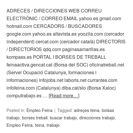
ADRECES / DIRECCIONES WEB CORREU
ELECTRÒNIC / CORREO EMAIL yahoo.es gmail.com
hotmail.com CERCADORS / BUSCADORES
google.com yahoo.es altavista.es yoozila.com (cercador
independent) cercat.com (cercador català) DIRECTORIS
/ DIRECTORIOS qdq.com paginasamarillas.es
kompass.es PORTAL I BORSES DE TREBALL
feinaactiva.gencat.cat (Borsa del SOC) oficinatreball.net
(Servei Ocupació Catalunya, formaciones i
informaciones) infojobs.net laboris.net currantes.com
infofeina.com (Catalunya) diba.cat/slo (Borsa Xaloc)
computrabajo.es …
[Read more…]
Posted in:
Empleo Feina
Tagged:
adreçes feina
,
bolsas
trabajo
,
borses treball
,
buscar trabajo
,
direcciones trabajo
,
Empleo Feina
,
feina
,
trabajo