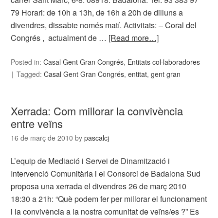
79 Horari: de 10h a 13h, de 16h a 20h de dilluns a
divendres, dissabte només matí. Activitats: – Coral del
Congrés , actualment de …
[Read more…]
Posted in:
Casal Gent Gran Congrés
,
Entitats col·laboradores
Tagged:
Casal Gent Gran Congrés
,
entitat
,
gent gran
Xerrada: Com millorar la convivència
entre veïns
16 de març de 2010
by
pascalcj
L’equip de Mediació i Servei de Dinamització i
Intervenció Comunitària i el Consorci de Badalona Sud
proposa una xerrada el divendres 26 de març 2010
18:30 a 21h: “Què podem fer per millorar el funcionament
i la convivència a la nostra comunitat de veïns/es ?” Es