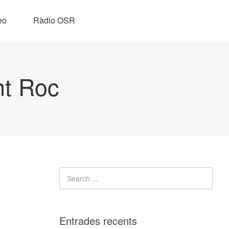
eo
Ràdio OSR
nt Roc
Entrades recents