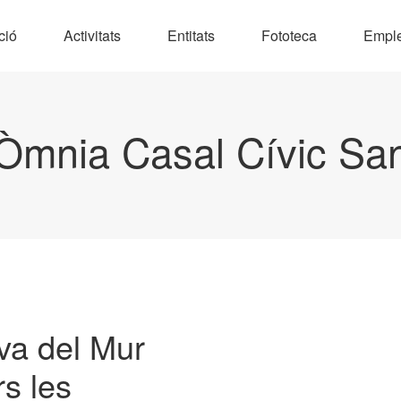
ció
Activitats
Entitats
Fototeca
Empl
Òmnia Casal Cívic Sa
iva del Mur
rs les