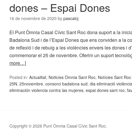
dones – Espai Dones
16 de novembre de 2020
by
pascalcj
El Punt Òmnia Casal Cívic Sant Roc dona suport a la inici
Badalona Sud i de l’Espai Dones que ens conviden a la con
de reflexió i de rebuig a les violències envers les dones i
commemorar el 25 de novembre. Oferim un suport tecnolò
more…]
Posted in:
Actualitat
,
Noticíes Òmnia Sant Roc
,
Notícies Sant Ro
25N
,
25novembre
,
consorci badalona sud
,
dia eliminació violènc
eliminación violencia contra las mujeres
,
espai dones sant roc
,
fa
Copyright © 2026 Punt Òmnia Casal Cívic Sant Roc.