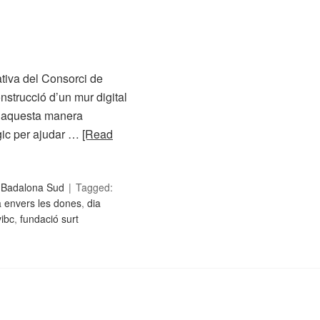
ativa del Consorci de
strucció d’un mur digital
 d’aquesta manera
gic per ajudar …
[Read
c Badalona Sud
Tagged:
ia envers les dones
,
dia
vibc
,
fundació surt