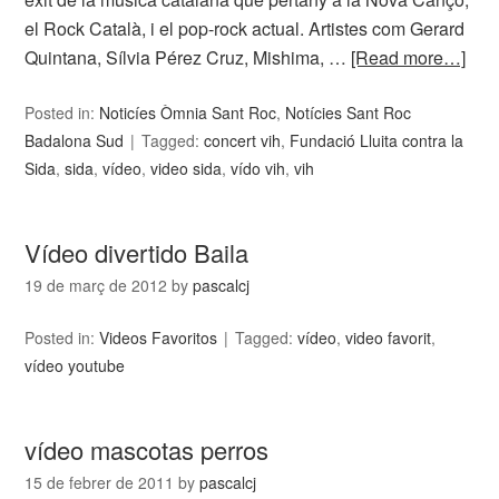
el Rock Català, i el pop-rock actual. Artistes com Gerard
Quintana, Sílvia Pérez Cruz, Mishima, …
[Read more…]
Posted in:
Noticíes Òmnia Sant Roc
,
Notícies Sant Roc
Badalona Sud
Tagged:
concert vih
,
Fundació Lluita contra la
Sida
,
sida
,
vídeo
,
video sida
,
vído vih
,
vih
Vídeo divertido Baila
19 de març de 2012
by
pascalcj
Posted in:
Videos Favoritos
Tagged:
vídeo
,
video favorit
,
vídeo youtube
vídeo mascotas perros
15 de febrer de 2011
by
pascalcj