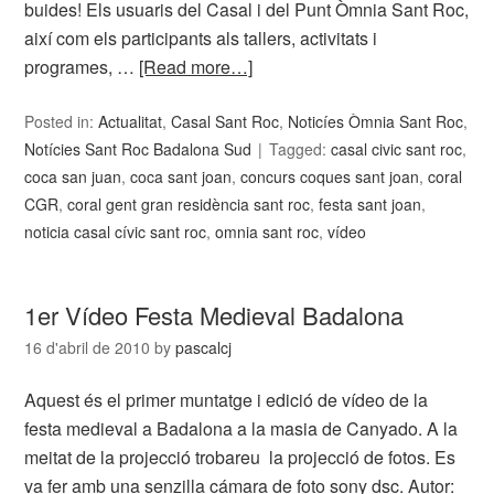
buides! Els usuaris del Casal i del Punt Òmnia Sant Roc,
així com els participants als tallers, activitats i
programes, …
[Read more…]
Posted in:
Actualitat
,
Casal Sant Roc
,
Noticíes Òmnia Sant Roc
,
Notícies Sant Roc Badalona Sud
Tagged:
casal civic sant roc
,
coca san juan
,
coca sant joan
,
concurs coques sant joan
,
coral
CGR
,
coral gent gran residència sant roc
,
festa sant joan
,
noticia casal cívic sant roc
,
omnia sant roc
,
vídeo
1er Vídeo Festa Medieval Badalona
16 d'abril de 2010
by
pascalcj
Aquest és el primer muntatge i edició de vídeo de la
festa medieval a Badalona a la masia de Canyado. A la
meitat de la projecció trobareu la projecció de fotos. Es
va fer amb una senzilla cámara de foto sony dsc. Autor: