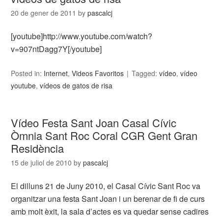
20 de gener de 2011
by
pascalcj
[youtube]http://www.youtube.com/watch?
v=907ntDagg7Y[/youtube]
Posted in:
Internet
,
Videos Favoritos
Tagged:
vídeo
,
vídeo
youtube
,
vídeos de gatos de risa
Vídeo Festa Sant Joan Casal Cívic
Òmnia Sant Roc Coral CGR Gent Gran
Residència
15 de juliol de 2010
by
pascalcj
El dilluns 21 de Juny 2010, el Casal Cívic Sant Roc va
organitzar una festa Sant Joan i un berenar de fi de curs
amb molt èxit, la sala d’actes es va quedar sense cadires