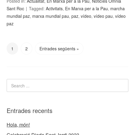
Posted in:
Actualitat
,
En Marxa per a la Pau
,
Noticíes Òmnia
Sant Roc
Tagged:
Activitats
,
En Marxa per a la Pau
,
marcha
mundial paz
,
marxa mundial pau
,
paz
,
vídeo
,
vídeo pau
,
vídeo
paz
1
2
Entrades següents »
Entrades recents
Hola, món!
Celebració Diada Sant Jordi 2023