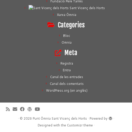
Fundació Pere Tarrés
Sant Vicenç dels Horts
Xarxa Òmnia
Categories
Bloc
Omnia
Meta
Registra
Entra
Canal de les entrades
Canal dels comentaris
WordPress.org (en anglès)
·
© 2026
Punt Òmnia Sant Vicenç dels Horts
·
Powered by
·
Designed with the
Customizr theme
·