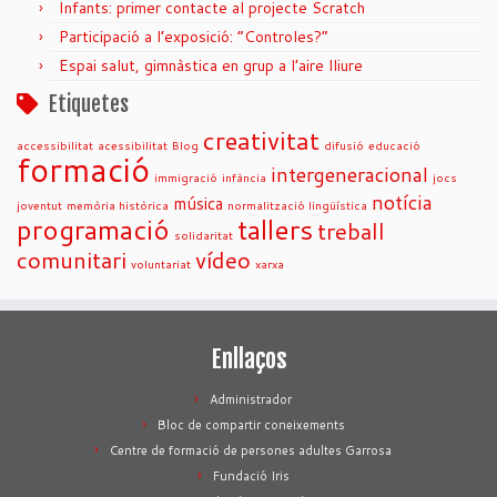
Infants: primer contacte al projecte Scratch
Participació a l’exposició: “Controles?”
Espai salut, gimnàstica en grup a l’aire lliure
Etiquetes
creativitat
accessibilitat
acessibilitat
Blog
difusió
educació
formació
intergeneracional
immigració
infància
jocs
notícia
música
joventut
memòria històrica
normalització lingüística
programació
tallers
treball
solidaritat
comunitari
vídeo
voluntariat
xarxa
Enllaços
Administrador
Bloc de compartir coneixements
Centre de formació de persones adultes Garrosa
Fundació Iris